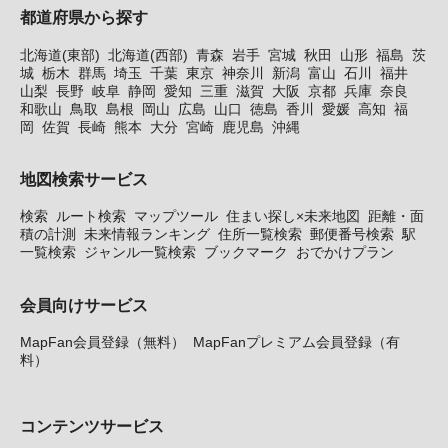
都道府県から探す
北海道(東部)
北海道(西部)
青森
岩手
宮城
秋田
山形
福島
茨
城
栃木
群馬
埼玉
千葉
東京
神奈川
新潟
富山
石川
福井
山梨
長野
岐阜
静岡
愛知
三重
滋賀
大阪
京都
兵庫
奈良
和歌山
鳥取
島根
岡山
広島
山口
徳島
香川
愛媛
高知
福
岡
佐賀
長崎
熊本
大分
宮崎
鹿児島
沖縄
地図検索サービス
検索
ルート検索
マップツール
住まい探し×未来地図
距離・面
積の計測
未来情報ランキング
住所一覧検索
郵便番号検索
駅
一覧検索
ジャンル一覧検索
ブックマーク
おでかけプラン
会員向けサービス
MapFan会員登録（無料）
MapFanプレミアム会員登録（有
料）
コンテンツサービス