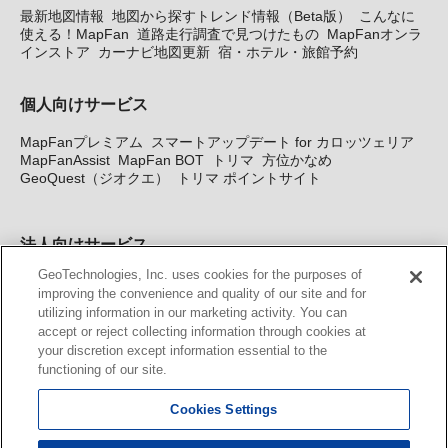
最新地図情報
地図から探すトレンド情報（Beta版）
こんなに
使える！MapFan
道路走行調査で見つけたもの
MapFanオンラ
インストア
カーナビ地図更新
宿・ホテル・旅館予約
個人向けサービス
MapFanプレミアム
スマートアップデート for カロッツェリア
MapFanAssist
MapFan BOT
トリマ
方位かなめ
GeoQuest（ジオクエ）
トリマ ポイントサイト
法人向けサービス
GeoTechnologies, Inc. uses cookies for the purposes of
法人向け地図・位置情報サービス
WEBサイト・システム向け地
improving the convenience and quality of our site and for
図API
Windows PC向け地図開発キット
MapFan DB
住所確認
utilizing information in our marketing activity. You can
サービス
MAP WORLD+
トリマ広告
Geo-Research
スグロ
accept or reject collecting information through cookies at
ジ
your discretion except information essential to the
functioning of our site.
カーナビ地図更新サービス
Cookies Settings
MapFan スマートメンバーズ
カロッツェリア地図割プラス
KENWOOD MapFan Club