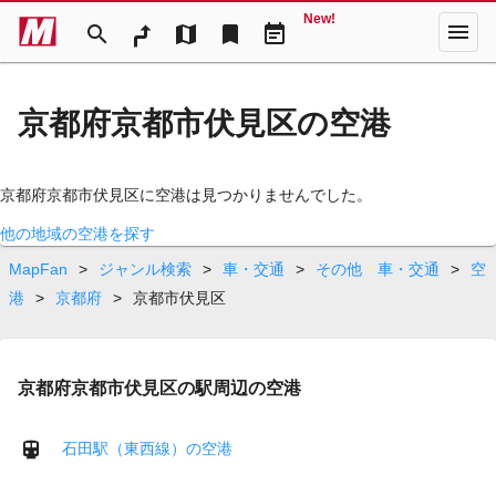
New!
menu
search
map
bookmark
event_note
京都府京都市伏見区の空港
京都府京都市伏見区に空港は見つかりませんでした。
他の地域の空港を探す
MapFan
>
ジャンル検索
>
車・交通
>
その他 車・交通
>
空
港
>
京都府
>
京都市伏見区
京都府京都市伏見区の駅周辺の空港
石田駅（東西線）の空港