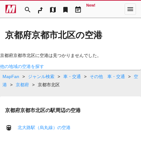
New!
menu
search
map
bookmark
event_note
京都府京都市北区の空港
京都府京都市北区に空港は見つかりませんでした。
他の地域の空港を探す
MapFan
>
ジャンル検索
>
車・交通
>
その他 車・交通
>
空
港
>
京都府
>
京都市北区
京都府京都市北区の駅周辺の空港
北大路駅（烏丸線）の空港