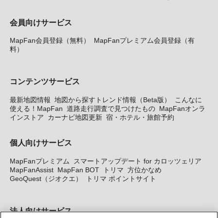
会員向けサービス
MapFan会員登録（無料）
MapFanプレミアム会員登録（有
料）
コンテンツサービス
最新地図情報
地図から探すトレンド情報（Beta版）
こんなに
使える！MapFan
道路走行調査で見つけたもの
MapFanオンラ
インストア
カーナビ地図更新
宿・ホテル・旅館予約
個人向けサービス
MapFanプレミアム
スマートアップデート for カロッツェリア
MapFanAssist
MapFan BOT
トリマ
方位かなめ
GeoQuest（ジオクエ）
トリマ ポイントサイト
法人向けサービス