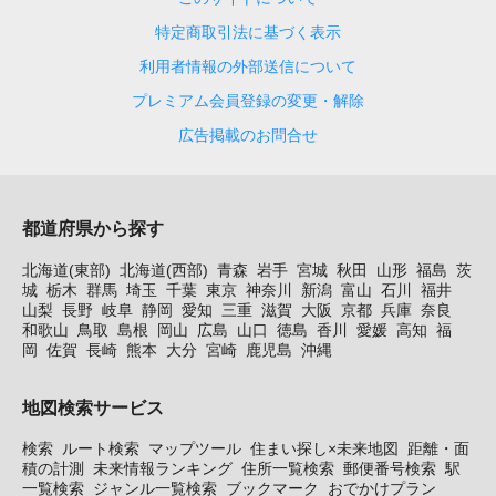
特定商取引法に基づく表示
利用者情報の外部送信について
プレミアム会員登録の変更・解除
広告掲載のお問合せ
都道府県から探す
北海道(東部)
北海道(西部)
青森
岩手
宮城
秋田
山形
福島
茨
城
栃木
群馬
埼玉
千葉
東京
神奈川
新潟
富山
石川
福井
山梨
長野
岐阜
静岡
愛知
三重
滋賀
大阪
京都
兵庫
奈良
和歌山
鳥取
島根
岡山
広島
山口
徳島
香川
愛媛
高知
福
岡
佐賀
長崎
熊本
大分
宮崎
鹿児島
沖縄
地図検索サービス
検索
ルート検索
マップツール
住まい探し×未来地図
距離・面
積の計測
未来情報ランキング
住所一覧検索
郵便番号検索
駅
一覧検索
ジャンル一覧検索
ブックマーク
おでかけプラン