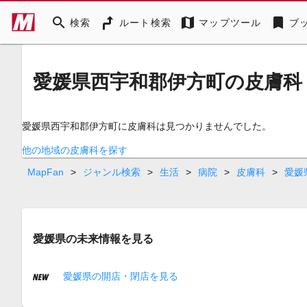
search
map
bookmark
検索
ルート検索
マップツール
ブ
愛媛県西宇和郡伊方町の皮膚科
愛媛県西宇和郡伊方町に皮膚科は見つかりませんでした。
他の地域の皮膚科を探す
MapFan
>
ジャンル検索
>
生活
>
病院
>
皮膚科
>
愛媛
愛媛県の未来情報を見る
愛媛県の開店・閉店を見る