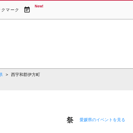
New!
event_note
ックマーク
県
>
西宇和郡伊方町
愛媛県のイベントを見る