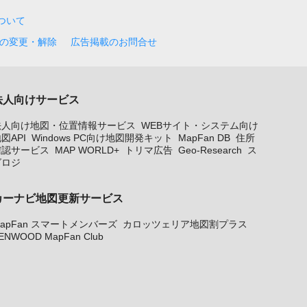
について
の変更・解除
広告掲載のお問合せ
法人向けサービス
法人向け地図・位置情報サービス
WEBサイト・システム向け
図API
Windows PC向け地図開発キット
MapFan DB
住所
確認サービス
MAP WORLD+
トリマ広告
Geo-Research
ス
グロジ
カーナビ地図更新サービス
apFan スマートメンバーズ
カロッツェリア地図割プラス
ENWOOD MapFan Club