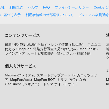
会社
利用規約
ヘルプ
FAQ
プライバシーポリシー
Cookie
法に基づく表示
利用者情報の外部送信について
プレミアム会員登録
コンテンツサービス
最新地図情報
地図から探すトレンド情報（Beta版）
こんなに
使える！MapFan
道路走行調査で見つけたもの
MapFanオン
地
ラインストア
カーナビ地図更新
宿・ホテル・旅館予約
個人向けサービス
MapFanプレミアム
スマートアップデート for カロッツェリ
ア
MapFanAssist
MapFan BOT
トリマ
方位かなめ
M
GeoQuest（ジオクエ）
トリマ ポイントサイト
K