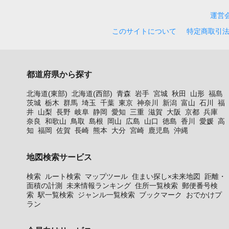
運営
このサイトについて
特定商取引
都道府県から探す
北海道(東部)
北海道(西部)
青森
岩手
宮城
秋田
山形
福島
茨城
栃木
群馬
埼玉
千葉
東京
神奈川
新潟
富山
石川
福
井
山梨
長野
岐阜
静岡
愛知
三重
滋賀
大阪
京都
兵庫
奈良
和歌山
鳥取
島根
岡山
広島
山口
徳島
香川
愛媛
高
知
福岡
佐賀
長崎
熊本
大分
宮崎
鹿児島
沖縄
地図検索サービス
検索
ルート検索
マップツール
住まい探し×未来地図
距離・
面積の計測
未来情報ランキング
住所一覧検索
郵便番号検
索
駅一覧検索
ジャンル一覧検索
ブックマーク
おでかけプ
ラン