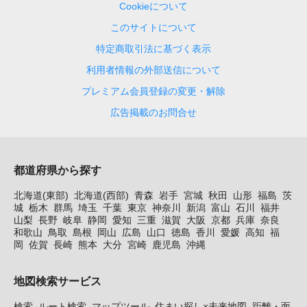
Cookieについて
このサイトについて
特定商取引法に基づく表示
利用者情報の外部送信について
プレミアム会員登録の変更・解除
広告掲載のお問合せ
都道府県から探す
北海道(東部)
北海道(西部)
青森
岩手
宮城
秋田
山形
福島
茨
城
栃木
群馬
埼玉
千葉
東京
神奈川
新潟
富山
石川
福井
山梨
長野
岐阜
静岡
愛知
三重
滋賀
大阪
京都
兵庫
奈良
和歌山
鳥取
島根
岡山
広島
山口
徳島
香川
愛媛
高知
福
岡
佐賀
長崎
熊本
大分
宮崎
鹿児島
沖縄
地図検索サービス
検索
ルート検索
マップツール
住まい探し×未来地図
距離・面