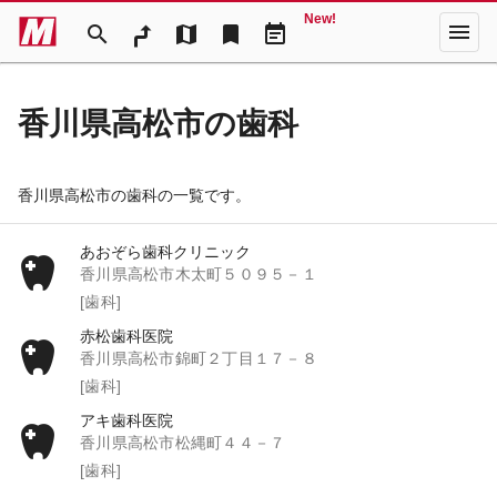
New!
menu
search
map
bookmark
event_note
香川県高松市の歯科
香川県高松市の歯科の一覧です。
あおぞら歯科クリニック
香川県高松市木太町５０９５－１
[歯科]
赤松歯科医院
香川県高松市錦町２丁目１７－８
[歯科]
アキ歯科医院
香川県高松市松縄町４４－７
[歯科]