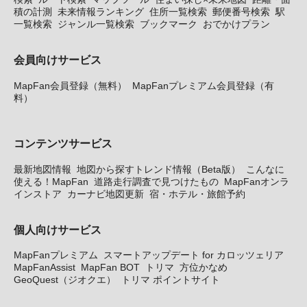
積の計測
未来情報ランキング
住所一覧検索
郵便番号検索
駅
一覧検索
ジャンル一覧検索
ブックマーク
おでかけプラン
会員向けサービス
MapFan会員登録（無料）
MapFanプレミアム会員登録（有
料）
コンテンツサービス
最新地図情報
地図から探すトレンド情報（Beta版）
こんなに
使える！MapFan
道路走行調査で見つけたもの
MapFanオンラ
インストア
カーナビ地図更新
宿・ホテル・旅館予約
個人向けサービス
MapFanプレミアム
スマートアップデート for カロッツェリア
MapFanAssist
MapFan BOT
トリマ
方位かなめ
GeoQuest（ジオクエ）
トリマ ポイントサイト