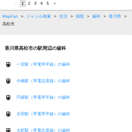
page
You're
1
page
2
page
3
page
4
page
5
page
on
page
MapFan
>
ジャンル検索
>
生活
>
病院
>
歯科
>
香川県
>
高松市
香川県高松市の駅周辺の歯科
一宮駅（琴電琴平線）の歯科
今橋駅（琴電志度線）の歯科
円座駅（琴電琴平線）の歯科
太田駅（琴電琴平線）の歯科
大町駅（琴電志度線）の歯科