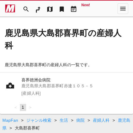
New!
menu
search
map
bookmark
event_note
鹿児島県大島郡喜界町の産婦人
科
鹿児島県大島郡喜界町の産婦人科の一覧です。
喜界徳洲会病院
鹿児島県大島郡喜界町赤連１０５－５
[産婦人科]
page
You're
1
page
on
page
MapFan
>
ジャンル検索
>
生活
>
病院
>
産婦人科
>
鹿児島
県
>
大島郡喜界町