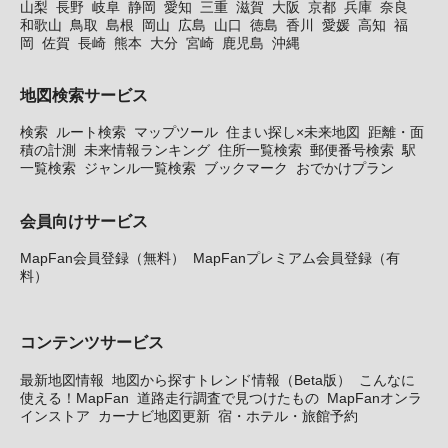
山梨
長野
岐阜
静岡
愛知
三重
滋賀
大阪
京都
兵庫
奈良
和歌山
鳥取
島根
岡山
広島
山口
徳島
香川
愛媛
高知
福
岡
佐賀
長崎
熊本
大分
宮崎
鹿児島
沖縄
地図検索サービス
検索
ルート検索
マップツール
住まい探し×未来地図
距離・面
積の計測
未来情報ランキング
住所一覧検索
郵便番号検索
駅
一覧検索
ジャンル一覧検索
ブックマーク
おでかけプラン
会員向けサービス
MapFan会員登録（無料）
MapFanプレミアム会員登録（有
料）
コンテンツサービス
最新地図情報
地図から探すトレンド情報（Beta版）
こんなに
使える！MapFan
道路走行調査で見つけたもの
MapFanオンラ
インストア
カーナビ地図更新
宿・ホテル・旅館予約