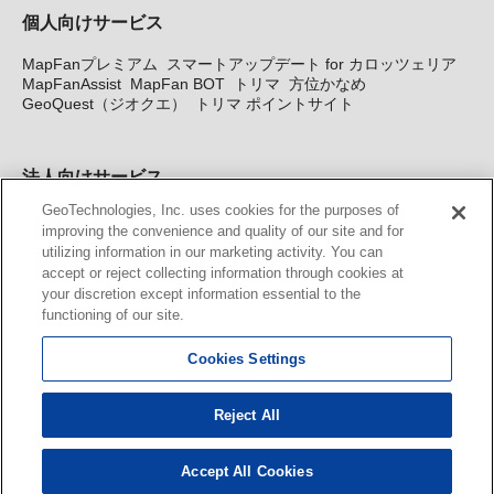
個人向けサービス
MapFanプレミアム
スマートアップデート for カロッツェリア
MapFanAssist
MapFan BOT
トリマ
方位かなめ
GeoQuest（ジオクエ）
トリマ ポイントサイト
法人向けサービス
GeoTechnologies, Inc. uses cookies for the purposes of
法人向け地図・位置情報サービス
WEBサイト・システム向け地
improving the convenience and quality of our site and for
図API
Windows PC向け地図開発キット
MapFan DB
住所確認
utilizing information in our marketing activity. You can
サービス
MAP WORLD+
トリマ広告
Geo-Research
スグロ
accept or reject collecting information through cookies at
ジ
your discretion except information essential to the
functioning of our site.
カーナビ地図更新サービス
Cookies Settings
MapFan スマートメンバーズ
カロッツェリア地図割プラス
KENWOOD MapFan Club
Reject All
Accept All Cookies
© GeoTechnologies, Inc.