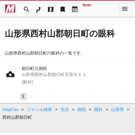
New!
menu
search
map
bookmark
event_note
山形県西村山郡朝日町の眼科
山形県西村山郡朝日町の眼科の一覧です。
朝日町立病院
山形県西村山郡朝日町宮宿８４３
[眼科]
page
You're
1
page
on
page
MapFan
>
ジャンル検索
>
生活
>
病院
>
眼科
>
山形県
>
西村山郡朝日町