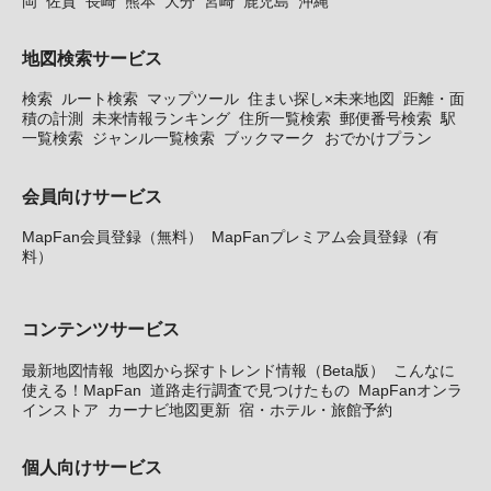
岡
佐賀
長崎
熊本
大分
宮崎
鹿児島
沖縄
地図検索サービス
検索
ルート検索
マップツール
住まい探し×未来地図
距離・面
積の計測
未来情報ランキング
住所一覧検索
郵便番号検索
駅
一覧検索
ジャンル一覧検索
ブックマーク
おでかけプラン
会員向けサービス
MapFan会員登録（無料）
MapFanプレミアム会員登録（有
料）
コンテンツサービス
最新地図情報
地図から探すトレンド情報（Beta版）
こんなに
使える！MapFan
道路走行調査で見つけたもの
MapFanオンラ
インストア
カーナビ地図更新
宿・ホテル・旅館予約
個人向けサービス