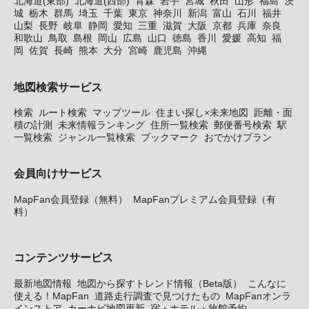
北海道(東部)
北海道(西部)
青森
岩手
宮城
秋田
山形
福島
茨
城
栃木
群馬
埼玉
千葉
東京
神奈川
新潟
富山
石川
福井
山梨
長野
岐阜
静岡
愛知
三重
滋賀
大阪
京都
兵庫
奈良
和歌山
鳥取
島根
岡山
広島
山口
徳島
香川
愛媛
高知
福
岡
佐賀
長崎
熊本
大分
宮崎
鹿児島
沖縄
地図検索サービス
検索
ルート検索
マップツール
住まい探し×未来地図
距離・面
積の計測
未来情報ランキング
住所一覧検索
郵便番号検索
駅
一覧検索
ジャンル一覧検索
ブックマーク
おでかけプラン
会員向けサービス
MapFan会員登録（無料）
MapFanプレミアム会員登録（有
料）
コンテンツサービス
最新地図情報
地図から探すトレンド情報（Beta版）
こんなに
使える！MapFan
道路走行調査で見つけたもの
MapFanオンラ
インストア
カーナビ地図更新
宿・ホテル・旅館予約