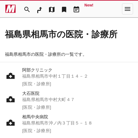
New!
menu
search
map
bookmark
event_note
福島県相馬市の医院・診療所
福島県相馬市の医院・診療所の一覧です。
阿部クリニック
福島県相馬市中村１丁目１４－２
[医院・診療所]
大石医院
福島県相馬市中村大町４７
[医院・診療所]
相馬中央病院
福島県相馬市沖ノ内３丁目５－１８
[医院・診療所]