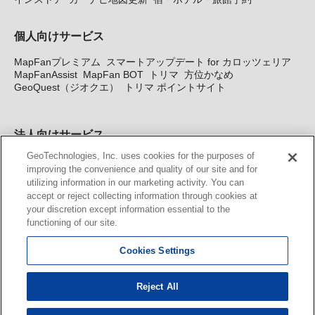
個人向けサービス
MapFanプレミアム
スマートアップデート for カロッツェリア
MapFanAssist
MapFan BOT
トリマ
方位かなめ
GeoQuest（ジオクエ）
トリマ ポイントサイト
法人向けサービス
GeoTechnologies, Inc. uses cookies for the purposes of
法人向け地図・位置情報サービス
WEBサイト・システム向け地
improving the convenience and quality of our site and for
図API
Windows PC向け地図開発キット
MapFan DB
住所確認
utilizing information in our marketing activity. You can
サービス
MAP WORLD+
トリマ広告
Geo-Research
スグロ
accept or reject collecting information through cookies at
ジ
your discretion except information essential to the
functioning of our site.
カーナビ地図更新サービス
Cookies Settings
MapFan スマートメンバーズ
カロッツェリア地図割プラス
KENWOOD MapFan Club
Reject All