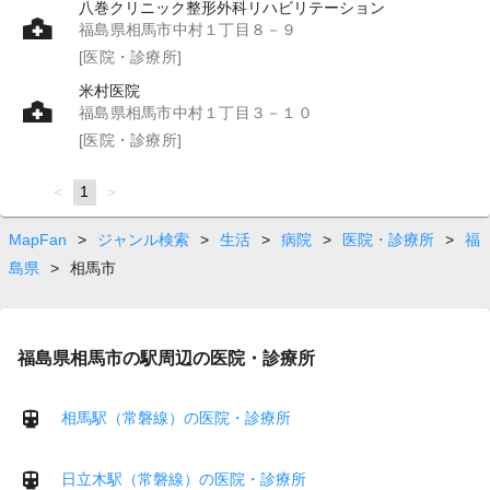
八巻クリニック整形外科リハビリテーション
福島県相馬市中村１丁目８－９
[医院・診療所]
米村医院
福島県相馬市中村１丁目３－１０
[医院・診療所]
page
You're
1
page
on
page
MapFan
>
ジャンル検索
>
生活
>
病院
>
医院・診療所
>
福
島県
>
相馬市
福島県相馬市の駅周辺の医院・診療所
相馬駅（常磐線）の医院・診療所
日立木駅（常磐線）の医院・診療所