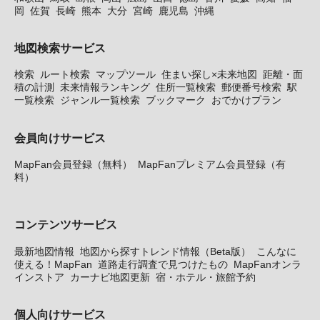
岡
佐賀
長崎
熊本
大分
宮崎
鹿児島
沖縄
地図検索サービス
検索
ルート検索
マップツール
住まい探し×未来地図
距離・面
積の計測
未来情報ランキング
住所一覧検索
郵便番号検索
駅
一覧検索
ジャンル一覧検索
ブックマーク
おでかけプラン
会員向けサービス
MapFan会員登録（無料）
MapFanプレミアム会員登録（有
料）
コンテンツサービス
最新地図情報
地図から探すトレンド情報（Beta版）
こんなに
使える！MapFan
道路走行調査で見つけたもの
MapFanオンラ
インストア
カーナビ地図更新
宿・ホテル・旅館予約
個人向けサービス