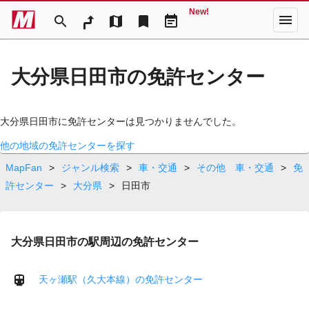
New!
menu
search
map
bookmark
event_note
大分県日田市の免許センター
大分県日田市に免許センターは見つかりませんでした。
他の地域の免許センターを探す
MapFan
>
ジャンル検索
>
車・交通
>
その他 車・交通
>
免
許センター
>
大分県
>
日田市
大分県日田市の駅周辺の免許センター
天ヶ瀬駅（久大本線）の免許センター