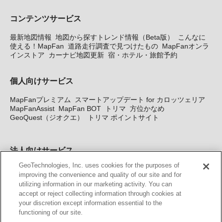
コンテンツサービス
最新地図情報
地図から探すトレンド情報（Beta版）
こんなに
使える！MapFan
道路走行調査で見つけたもの
MapFanオンラ
インストア
カーナビ地図更新
宿・ホテル・旅館予約
個人向けサービス
MapFanプレミアム
スマートアップデート for カロッツェリア
MapFanAssist
MapFan BOT
トリマ
方位かなめ
GeoQuest（ジオクエ）
トリマ ポイントサイト
法人向けサービス
GeoTechnologies, Inc. uses cookies for the purposes of
法人向け地図・位置情報サービス
WEBサイト・システム向け地
improving the convenience and quality of our site and for
図API
Windows PC向け地図開発キット
MapFan DB
住所確認
utilizing information in our marketing activity. You can
サービス
MAP WORLD+
トリマ広告
Geo-Research
スグロ
accept or reject collecting information through cookies at
ジ
your discretion except information essential to the
functioning of our site.
カーナビ地図更新サービス