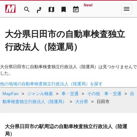
New!
menu
search
map
bookmark
event_note
大分県日田市の自動車検査独立
行政法人（陸運局）
大分県日田市に自動車検査独立行政法人（陸運局）は見つかりませんで
した。
他の地域の自動車検査独立行政法人（陸運局）を探す
MapFan
>
ジャンル検索
>
車・交通
>
その他 車・交通
>
自
動車検査独立行政法人（陸運局）
>
大分県
>
日田市
大分県日田市の駅周辺の自動車検査独立行政法人（陸運
局）