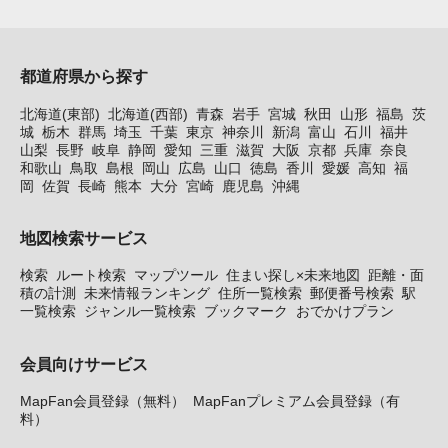
都道府県から探す
北海道(東部)
北海道(西部)
青森
岩手
宮城
秋田
山形
福島
茨
城
栃木
群馬
埼玉
千葉
東京
神奈川
新潟
富山
石川
福井
山梨
長野
岐阜
静岡
愛知
三重
滋賀
大阪
京都
兵庫
奈良
和歌山
鳥取
島根
岡山
広島
山口
徳島
香川
愛媛
高知
福
岡
佐賀
長崎
熊本
大分
宮崎
鹿児島
沖縄
地図検索サービス
検索
ルート検索
マップツール
住まい探し×未来地図
距離・面
積の計測
未来情報ランキング
住所一覧検索
郵便番号検索
駅
一覧検索
ジャンル一覧検索
ブックマーク
おでかけプラン
会員向けサービス
MapFan会員登録（無料）
MapFanプレミアム会員登録（有
料）