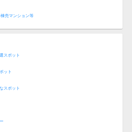
一棟売マンション等
選スポット
ポット
なスポット
ー