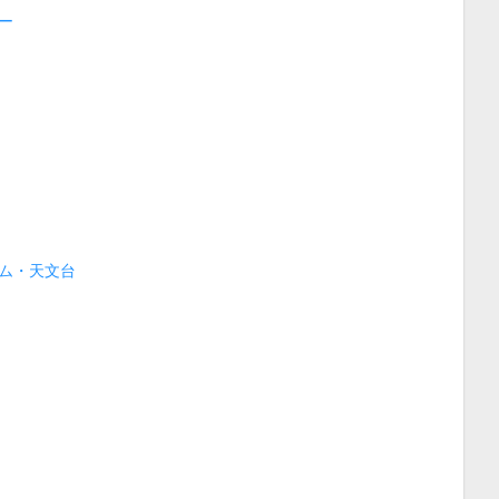
ー
ム・天文台