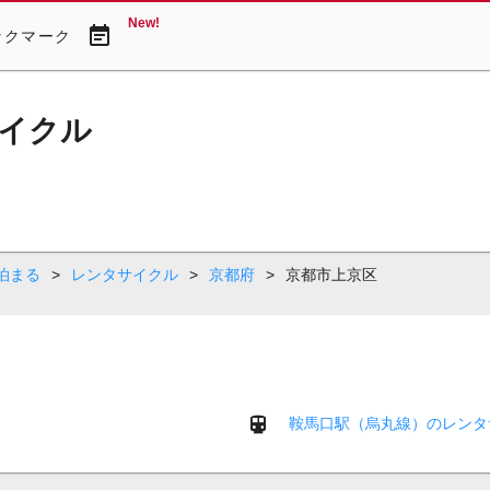
New!
event_note
ックマーク
イクル
泊まる
>
レンタサイクル
>
京都府
>
京都市上京区
鞍馬口駅（烏丸線）のレンタ