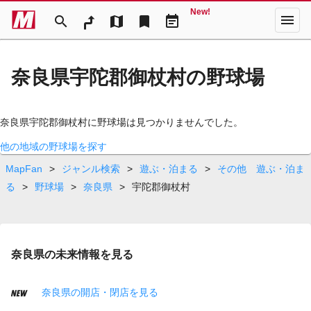
New!
menu
search
map
bookmark
event_note
奈良県宇陀郡御杖村の野球場
奈良県宇陀郡御杖村に野球場は見つかりませんでした。
他の地域の野球場を探す
MapFan
>
ジャンル検索
>
遊ぶ・泊まる
>
その他 遊ぶ・泊ま
る
>
野球場
>
奈良県
>
宇陀郡御杖村
奈良県の未来情報を見る
奈良県の開店・閉店を見る