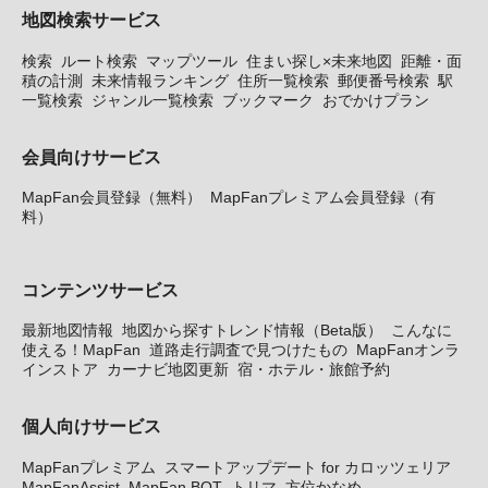
地図検索サービス
検索
ルート検索
マップツール
住まい探し×未来地図
距離・面
積の計測
未来情報ランキング
住所一覧検索
郵便番号検索
駅
一覧検索
ジャンル一覧検索
ブックマーク
おでかけプラン
会員向けサービス
MapFan会員登録（無料）
MapFanプレミアム会員登録（有
料）
コンテンツサービス
最新地図情報
地図から探すトレンド情報（Beta版）
こんなに
使える！MapFan
道路走行調査で見つけたもの
MapFanオンラ
インストア
カーナビ地図更新
宿・ホテル・旅館予約
個人向けサービス
MapFanプレミアム
スマートアップデート for カロッツェリア
MapFanAssist
MapFan BOT
トリマ
方位かなめ