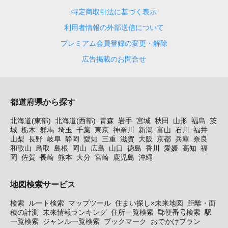
特定商取引法に基づく表示
利用者情報の外部送信について
プレミアム会員登録の変更・解除
広告掲載のお問合せ
都道府県から探す
北海道(東部)
北海道(西部)
青森
岩手
宮城
秋田
山形
福島
茨
城
栃木
群馬
埼玉
千葉
東京
神奈川
新潟
富山
石川
福井
山梨
長野
岐阜
静岡
愛知
三重
滋賀
大阪
京都
兵庫
奈良
和歌山
鳥取
島根
岡山
広島
山口
徳島
香川
愛媛
高知
福
岡
佐賀
長崎
熊本
大分
宮崎
鹿児島
沖縄
地図検索サービス
検索
ルート検索
マップツール
住まい探し×未来地図
距離・面
積の計測
未来情報ランキング
住所一覧検索
郵便番号検索
駅
一覧検索
ジャンル一覧検索
ブックマーク
おでかけプラン