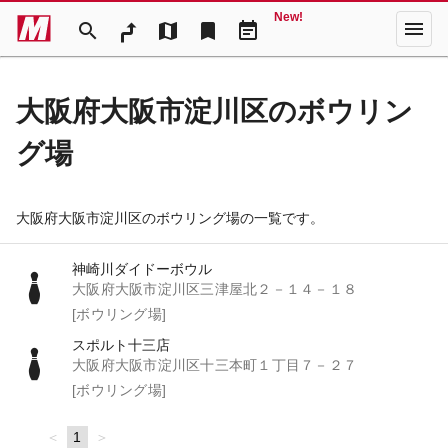
New!
menu
search
map
bookmark
event_note
大阪府大阪市淀川区のボウリン
グ場
大阪府大阪市淀川区のボウリング場の一覧です。
神崎川ダイドーボウル
大阪府大阪市淀川区三津屋北２－１４－１８
[ボウリング場]
スポルト十三店
大阪府大阪市淀川区十三本町１丁目７－２７
[ボウリング場]
page
You're
1
page