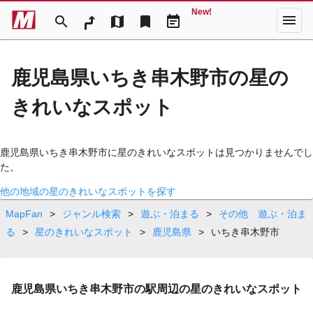
New!
menu
search
map
bookmark
event_note
鹿児島県いちき串木野市の星の
きれいなスポット
鹿児島県いちき串木野市に星のきれいなスポットは見つかりませんでし
た。
他の地域の星のきれいなスポットを探す
MapFan
>
ジャンル検索
>
遊ぶ・泊まる
>
その他 遊ぶ・泊ま
る
>
星のきれいなスポット
>
鹿児島県
>
いちき串木野市
鹿児島県いちき串木野市の駅周辺の星のきれいなスポット