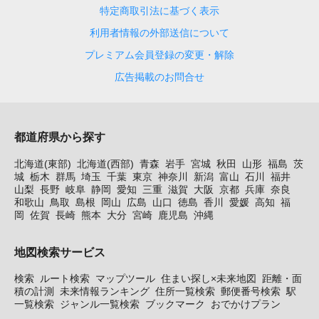
特定商取引法に基づく表示
利用者情報の外部送信について
プレミアム会員登録の変更・解除
広告掲載のお問合せ
都道府県から探す
北海道(東部)
北海道(西部)
青森
岩手
宮城
秋田
山形
福島
茨
城
栃木
群馬
埼玉
千葉
東京
神奈川
新潟
富山
石川
福井
山梨
長野
岐阜
静岡
愛知
三重
滋賀
大阪
京都
兵庫
奈良
和歌山
鳥取
島根
岡山
広島
山口
徳島
香川
愛媛
高知
福
岡
佐賀
長崎
熊本
大分
宮崎
鹿児島
沖縄
地図検索サービス
検索
ルート検索
マップツール
住まい探し×未来地図
距離・面
積の計測
未来情報ランキング
住所一覧検索
郵便番号検索
駅
一覧検索
ジャンル一覧検索
ブックマーク
おでかけプラン