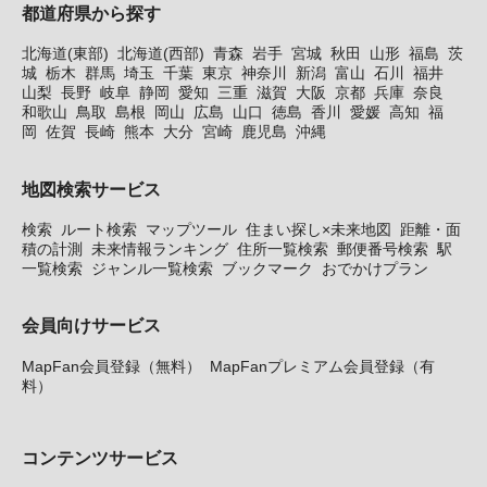
都道府県から探す
北海道(東部)
北海道(西部)
青森
岩手
宮城
秋田
山形
福島
茨
城
栃木
群馬
埼玉
千葉
東京
神奈川
新潟
富山
石川
福井
山梨
長野
岐阜
静岡
愛知
三重
滋賀
大阪
京都
兵庫
奈良
和歌山
鳥取
島根
岡山
広島
山口
徳島
香川
愛媛
高知
福
岡
佐賀
長崎
熊本
大分
宮崎
鹿児島
沖縄
地図検索サービス
検索
ルート検索
マップツール
住まい探し×未来地図
距離・面
積の計測
未来情報ランキング
住所一覧検索
郵便番号検索
駅
一覧検索
ジャンル一覧検索
ブックマーク
おでかけプラン
会員向けサービス
MapFan会員登録（無料）
MapFanプレミアム会員登録（有
料）
コンテンツサービス