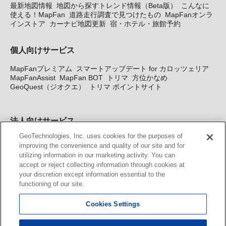
最新地図情報
地図から探すトレンド情報（Beta版）
こんなに
使える！MapFan
道路走行調査で見つけたもの
MapFanオンラ
インストア
カーナビ地図更新
宿・ホテル・旅館予約
個人向けサービス
MapFanプレミアム
スマートアップデート for カロッツェリア
MapFanAssist
MapFan BOT
トリマ
方位かなめ
GeoQuest（ジオクエ）
トリマ ポイントサイト
法人向けサービス
GeoTechnologies, Inc. uses cookies for the purposes of
法人向け地図・位置情報サービス
WEBサイト・システム向け地
improving the convenience and quality of our site and for
図API
Windows PC向け地図開発キット
MapFan DB
住所確認
utilizing information in our marketing activity. You can
サービス
MAP WORLD+
トリマ広告
Geo-Research
スグロ
accept or reject collecting information through cookies at
ジ
your discretion except information essential to the
functioning of our site.
カーナビ地図更新サービス
Cookies Settings
MapFan スマートメンバーズ
カロッツェリア地図割プラス
KENWOOD MapFan Club