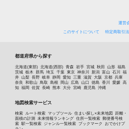
運営
このサイトについて
特定商取引
都道府県から探す
北海道(東部)
北海道(西部)
青森
岩手
宮城
秋田
山形
福島
茨城
栃木
群馬
埼玉
千葉
東京
神奈川
新潟
富山
石川
福
井
山梨
長野
岐阜
静岡
愛知
三重
滋賀
大阪
京都
兵庫
奈良
和歌山
鳥取
島根
岡山
広島
山口
徳島
香川
愛媛
高
知
福岡
佐賀
長崎
熊本
大分
宮崎
鹿児島
沖縄
地図検索サービス
検索
ルート検索
マップツール
住まい探し×未来地図
距離・
面積の計測
未来情報ランキング
住所一覧検索
郵便番号検
索
駅一覧検索
ジャンル一覧検索
ブックマーク
おでかけプ
ラン