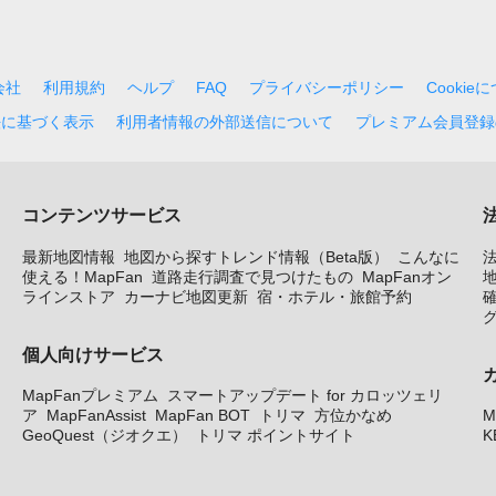
会社
利用規約
ヘルプ
FAQ
プライバシーポリシー
Cookie
法に基づく表示
利用者情報の外部送信について
プレミアム会員登録
コンテンツサービス
最新地図情報
地図から探すトレンド情報（Beta版）
こんなに
使える！MapFan
道路走行調査で見つけたもの
MapFanオン
地
ラインストア
カーナビ地図更新
宿・ホテル・旅館予約
個人向けサービス
MapFanプレミアム
スマートアップデート for カロッツェリ
ア
MapFanAssist
MapFan BOT
トリマ
方位かなめ
M
GeoQuest（ジオクエ）
トリマ ポイントサイト
K