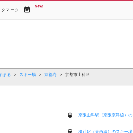
New!
event_note
ックマーク
泊まる
>
スキー場
>
京都府
>
京都市山科区
京阪山科駅（京阪京津線）の
椥辻駅（東西線）のスキー場