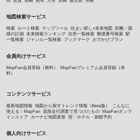
岡
佐賀
長崎
熊本
大分
宮崎
鹿児島
沖縄
地図検索サービス
検索
ルート検索
マップツール
住まい探し×未来地図
距離・面
積の計測
未来情報ランキング
住所一覧検索
郵便番号検索
駅
一覧検索
ジャンル一覧検索
ブックマーク
おでかけプラン
会員向けサービス
MapFan会員登録（無料）
MapFanプレミアム会員登録（有
料）
コンテンツサービス
最新地図情報
地図から探すトレンド情報（Beta版）
こんなに
使える！MapFan
道路走行調査で見つけたもの
MapFanオンラ
インストア
カーナビ地図更新
宿・ホテル・旅館予約
個人向けサービス