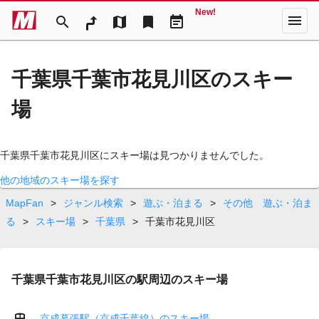
New!
menu
search
map
bookmark
event_note
千葉県千葉市花見川区のスキー
場
千葉県千葉市花見川区にスキー場は見つかりませんでした。
他の地域のスキー場を探す
MapFan
>
ジャンル検索
>
遊ぶ・泊まる
>
その他 遊ぶ・泊ま
る
>
スキー場
>
千葉県
>
千葉市花見川区
千葉県千葉市花見川区の駅周辺のスキー場
京成幕張駅（京成千葉線）のスキー場