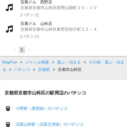
百萬ドル 西野店
京都府京都市山科区西野山階町２５－１０
[パチンコ]
百萬ドル 山科店
京都府京都市山科区東野百拍子町２２－４
[パチンコ]
page
You're
1
page
on
page
MapFan
>
ジャンル検索
>
遊ぶ・泊まる
>
その他 遊ぶ・泊ま
る
>
パチンコ
>
京都府
>
京都市山科区
京都府京都市山科区の駅周辺のパチンコ
小野駅（東西線）のパチンコ
京阪山科駅（京阪京津線）のパチンコ