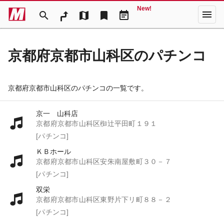
New!
menu
search
map
bookmark
event_note
京都府京都市山科区のパチンコ
京都府京都市山科区のパチンコの一覧です。
京一 山科店
京都府京都市山科区椥辻平田町１９１
[パチンコ]
ＫＢホール
京都府京都市山科区安朱南屋敷町３０－７
[パチンコ]
双栄
京都府京都市山科区東野片下リ町８８－２
[パチンコ]