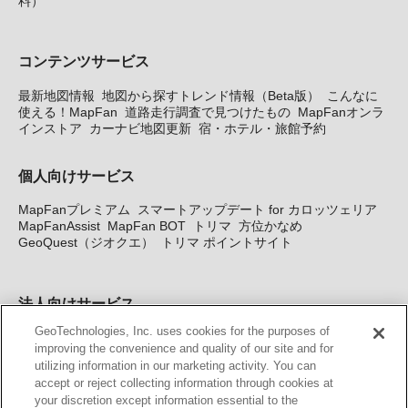
料）
コンテンツサービス
最新地図情報
地図から探すトレンド情報（Beta版）
こんなに
使える！MapFan
道路走行調査で見つけたもの
MapFanオンラ
インストア
カーナビ地図更新
宿・ホテル・旅館予約
個人向けサービス
MapFanプレミアム
スマートアップデート for カロッツェリア
MapFanAssist
MapFan BOT
トリマ
方位かなめ
GeoQuest（ジオクエ）
トリマ ポイントサイト
法人向けサービス
GeoTechnologies, Inc. uses cookies for the purposes of
法人向け地図・位置情報サービス
WEBサイト・システム向け地
improving the convenience and quality of our site and for
図API
Windows PC向け地図開発キット
MapFan DB
住所確認
utilizing information in our marketing activity. You can
サービス
MAP WORLD+
トリマ広告
Geo-Research
スグロ
accept or reject collecting information through cookies at
ジ
your discretion except information essential to the