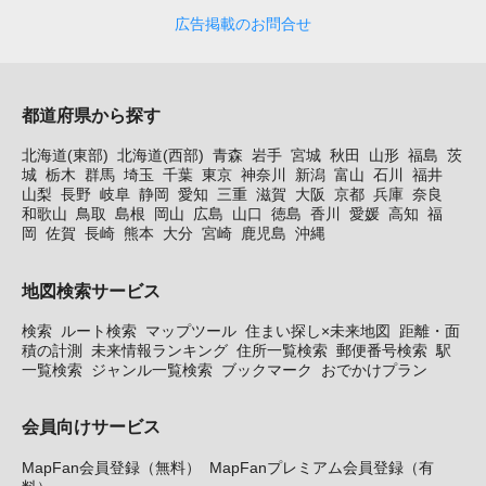
広告掲載のお問合せ
都道府県から探す
北海道(東部)
北海道(西部)
青森
岩手
宮城
秋田
山形
福島
茨
城
栃木
群馬
埼玉
千葉
東京
神奈川
新潟
富山
石川
福井
山梨
長野
岐阜
静岡
愛知
三重
滋賀
大阪
京都
兵庫
奈良
和歌山
鳥取
島根
岡山
広島
山口
徳島
香川
愛媛
高知
福
岡
佐賀
長崎
熊本
大分
宮崎
鹿児島
沖縄
地図検索サービス
検索
ルート検索
マップツール
住まい探し×未来地図
距離・面
積の計測
未来情報ランキング
住所一覧検索
郵便番号検索
駅
一覧検索
ジャンル一覧検索
ブックマーク
おでかけプラン
会員向けサービス
MapFan会員登録（無料）
MapFanプレミアム会員登録（有