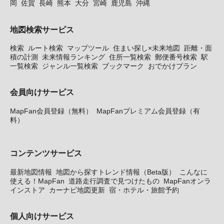
岡
佐賀
長崎
熊本
大分
宮崎
鹿児島
沖縄
地図検索サービス
検索
ルート検索
マップツール
住まい探し×未来地図
距離・面
積の計測
未来情報ランキング
住所一覧検索
郵便番号検索
駅
一覧検索
ジャンル一覧検索
ブックマーク
おでかけプラン
会員向けサービス
MapFan会員登録（無料）
MapFanプレミアム会員登録（有
料）
コンテンツサービス
最新地図情報
地図から探すトレンド情報（Beta版）
こんなに
使える！MapFan
道路走行調査で見つけたもの
MapFanオンラ
インストア
カーナビ地図更新
宿・ホテル・旅館予約
個人向けサービス