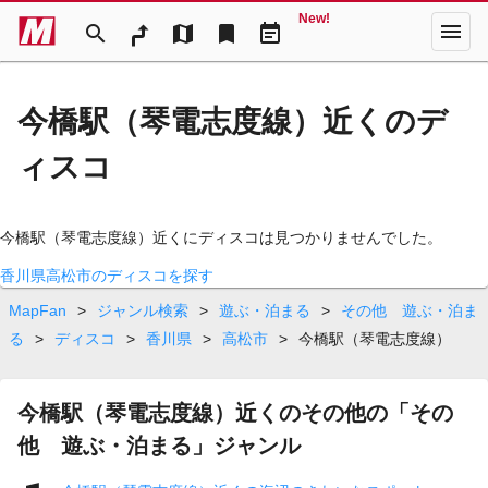
New!
menu
search
map
bookmark
event_note
今橋駅（琴電志度線）近くのデ
ィスコ
今橋駅（琴電志度線）近くにディスコは見つかりませんでした。
香川県高松市のディスコを探す
MapFan
>
ジャンル検索
>
遊ぶ・泊まる
>
その他 遊ぶ・泊ま
る
>
ディスコ
>
香川県
>
高松市
>
今橋駅（琴電志度線）
今橋駅（琴電志度線）近くのその他の「その
他 遊ぶ・泊まる」ジャンル