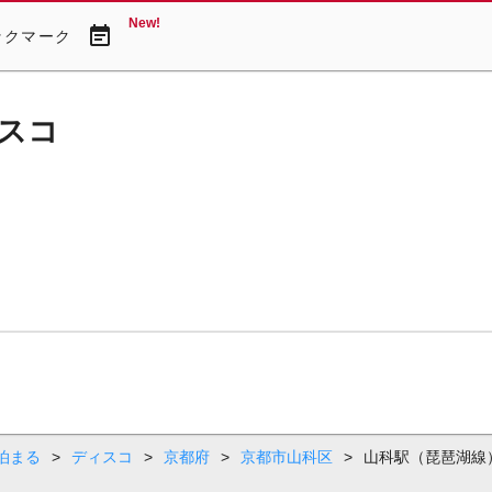
New!
event_note
ックマーク
スコ
泊まる
>
ディスコ
>
京都府
>
京都市山科区
>
山科駅（琵琶湖線