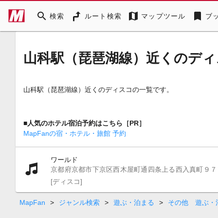
search
map
bookmark
検索
ルート検索
マップツール
ブ
山科駅（琵琶湖線）近くのディ
山科駅（琵琶湖線）近くのディスコの一覧です。
■人気のホテル宿泊予約はこちら［PR］
MapFanの宿・ホテル・旅館 予約
ワールド
京都府京都市下京区西木屋町通四条上る西入真町９７
[ディスコ]
MapFan
>
ジャンル検索
>
遊ぶ・泊まる
>
その他 遊ぶ・