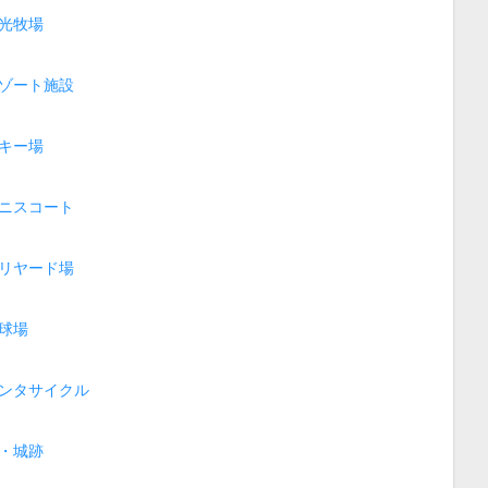
光牧場
ゾート施設
キー場
ニスコート
リヤード場
球場
ンタサイクル
・城跡