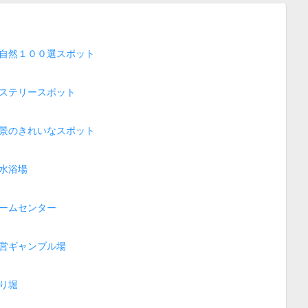
自然１００選スポット
ステリースポット
景のきれいなスポット
水浴場
ームセンター
営ギャンブル場
り堀