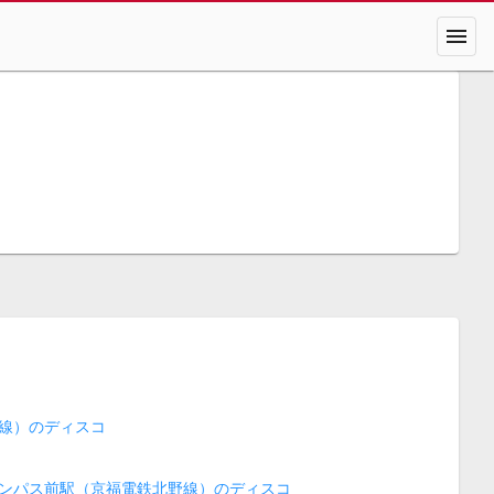
menu
線）のディスコ
ンパス前駅（京福電鉄北野線）のディスコ