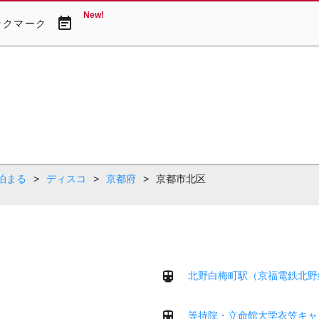
New!
event_note
ックマーク
泊まる
>
ディスコ
>
京都府
>
京都市北区
北野白梅町駅（京福電鉄北野
等持院・立命館大学衣笠キャ