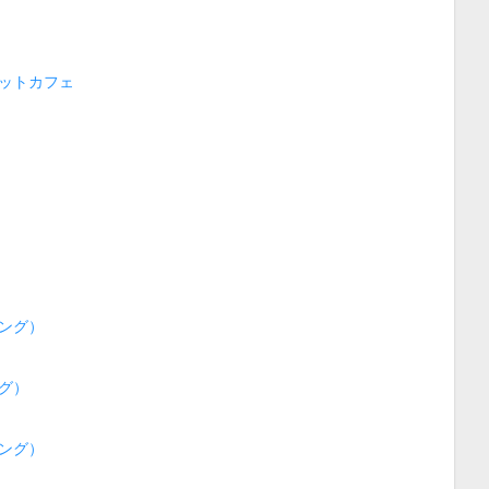
ットカフェ
ング）
グ）
ング）