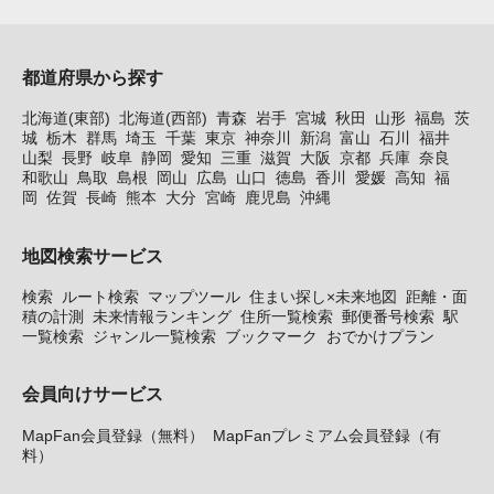
都道府県から探す
北海道(東部)
北海道(西部)
青森
岩手
宮城
秋田
山形
福島
茨
城
栃木
群馬
埼玉
千葉
東京
神奈川
新潟
富山
石川
福井
山梨
長野
岐阜
静岡
愛知
三重
滋賀
大阪
京都
兵庫
奈良
和歌山
鳥取
島根
岡山
広島
山口
徳島
香川
愛媛
高知
福
岡
佐賀
長崎
熊本
大分
宮崎
鹿児島
沖縄
地図検索サービス
検索
ルート検索
マップツール
住まい探し×未来地図
距離・面
積の計測
未来情報ランキング
住所一覧検索
郵便番号検索
駅
一覧検索
ジャンル一覧検索
ブックマーク
おでかけプラン
会員向けサービス
MapFan会員登録（無料）
MapFanプレミアム会員登録（有
料）