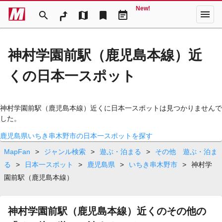
New!
menu
search
map
bookmark
event_note
神村学園前駅（鹿児島本線）近
くの日本一スポット
神村学園前駅（鹿児島本線）近くに日本一スポットは見つかりませんで
した。
鹿児島県いちき串木野市の日本一スポットを探す
MapFan
>
ジャンル検索
>
遊ぶ・泊まる
>
その他 遊ぶ・泊ま
る
>
日本一スポット
>
鹿児島県
>
いちき串木野市
>
神村学
園前駅（鹿児島本線）
神村学園前駅（鹿児島本線）近くのその他の