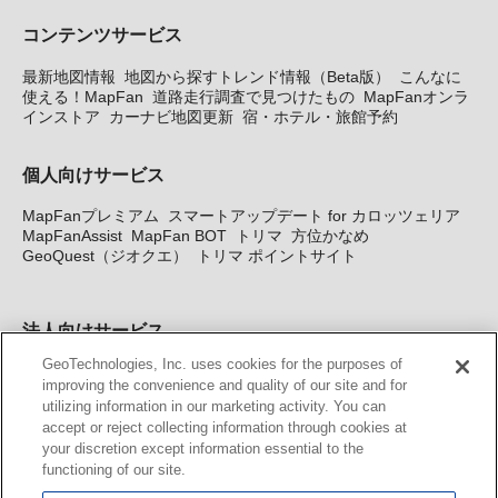
コンテンツサービス
最新地図情報
地図から探すトレンド情報（Beta版）
こんなに
使える！MapFan
道路走行調査で見つけたもの
MapFanオンラ
インストア
カーナビ地図更新
宿・ホテル・旅館予約
個人向けサービス
MapFanプレミアム
スマートアップデート for カロッツェリア
MapFanAssist
MapFan BOT
トリマ
方位かなめ
GeoQuest（ジオクエ）
トリマ ポイントサイト
法人向けサービス
GeoTechnologies, Inc. uses cookies for the purposes of
法人向け地図・位置情報サービス
WEBサイト・システム向け地
improving the convenience and quality of our site and for
図API
Windows PC向け地図開発キット
MapFan DB
住所確認
utilizing information in our marketing activity. You can
サービス
MAP WORLD+
トリマ広告
Geo-Research
スグロ
accept or reject collecting information through cookies at
ジ
your discretion except information essential to the
functioning of our site.
カーナビ地図更新サービス