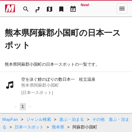
New!
menu
search
map
bookmark
event_note
熊本県阿蘇郡小国町の日本一ス
ポット
熊本県阿蘇郡小国町の日本一スポットの一覧です。
空を泳ぐ鯉のぼりの数日本一 杖立温泉
熊本県阿蘇郡小国町
[日本一スポット]
page
You're
1
page
on
page
MapFan
>
ジャンル検索
>
遊ぶ・泊まる
>
その他 遊ぶ・泊ま
る
>
日本一スポット
>
熊本県
>
阿蘇郡小国町