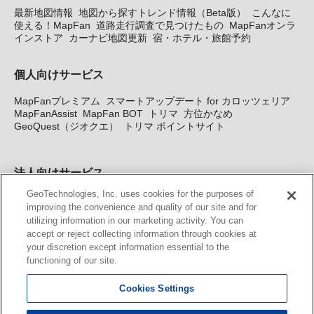
最新地図情報
地図から探すトレンド情報（Beta版）
こんなに
使える！MapFan
道路走行調査で見つけたもの
MapFanオンラ
インストア
カーナビ地図更新
宿・ホテル・旅館予約
個人向けサービス
MapFanプレミアム
スマートアップデート for カロッツェリア
MapFanAssist
MapFan BOT
トリマ
方位かなめ
GeoQuest（ジオクエ）
トリマ ポイントサイト
法人向けサービス
GeoTechnologies, Inc. uses cookies for the purposes of
法人向け地図・位置情報サービス
WEBサイト・システム向け地
improving the convenience and quality of our site and for
図API
Windows PC向け地図開発キット
MapFan DB
住所確認
utilizing information in our marketing activity. You can
サービス
MAP WORLD+
トリマ広告
Geo-Research
スグロ
accept or reject collecting information through cookies at
ジ
your discretion except information essential to the
functioning of our site.
カーナビ地図更新サービス
Cookies Settings
MapFan スマートメンバーズ
カロッツェリア地図割プラス
KENWOOD MapFan Club