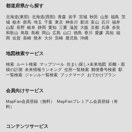
都道府県から探す
北海道(東部)
北海道(西部)
青森
岩手
宮城
秋田
山形
福島
茨
城
栃木
群馬
埼玉
千葉
東京
神奈川
新潟
富山
石川
福井
山梨
長野
岐阜
静岡
愛知
三重
滋賀
大阪
京都
兵庫
奈良
和歌山
鳥取
島根
岡山
広島
山口
徳島
香川
愛媛
高知
福
岡
佐賀
長崎
熊本
大分
宮崎
鹿児島
沖縄
地図検索サービス
検索
ルート検索
マップツール
住まい探し×未来地図
距離・面
積の計測
未来情報ランキング
住所一覧検索
郵便番号検索
駅
一覧検索
ジャンル一覧検索
ブックマーク
おでかけプラン
会員向けサービス
MapFan会員登録（無料）
MapFanプレミアム会員登録（有
料）
コンテンツサービス