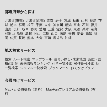
都道府県から探す
北海道(東部)
北海道(西部)
青森
岩手
宮城
秋田
山形
福島
茨
城
栃木
群馬
埼玉
千葉
東京
神奈川
新潟
富山
石川
福井
山梨
長野
岐阜
静岡
愛知
三重
滋賀
大阪
京都
兵庫
奈良
和歌山
鳥取
島根
岡山
広島
山口
徳島
香川
愛媛
高知
福
岡
佐賀
長崎
熊本
大分
宮崎
鹿児島
沖縄
地図検索サービス
検索
ルート検索
マップツール
住まい探し×未来地図
距離・面
積の計測
未来情報ランキング
住所一覧検索
郵便番号検索
駅
一覧検索
ジャンル一覧検索
ブックマーク
おでかけプラン
会員向けサービス
MapFan会員登録（無料）
MapFanプレミアム会員登録（有
料）