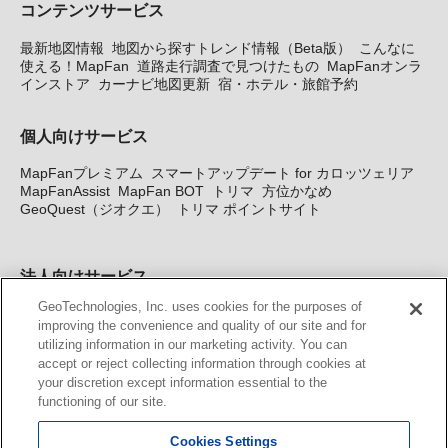
コンテンツサービス
最新地図情報
地図から探すトレンド情報（Beta版）
こんなに
使える！MapFan
道路走行調査で見つけたもの
MapFanオンラ
インストア
カーナビ地図更新
宿・ホテル・旅館予約
個人向けサービス
MapFanプレミアム
スマートアップデート for カロッツェリア
MapFanAssist
MapFan BOT
トリマ
方位かなめ
GeoQuest（ジオクエ）
トリマ ポイントサイト
法人向けサービス
GeoTechnologies, Inc. uses cookies for the purposes of
法人向け地図・位置情報サービス
WEBサイト・システム向け地
improving the convenience and quality of our site and for
図API
Windows PC向け地図開発キット
MapFan DB
住所確認
utilizing information in our marketing activity. You can
サービス
MAP WORLD+
トリマ広告
Geo-Research
スグロ
accept or reject collecting information through cookies at
ジ
your discretion except information essential to the
functioning of our site.
カーナビ地図更新サービス
Cookies Settings