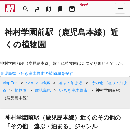
New!
menu
search
map
bookmark
event_note
神村学園前駅（鹿児島本線）近
くの植物園
神村学園前駅（鹿児島本線）近くに植物園は見つかりませんでした。
鹿児島県いちき串木野市の植物園を探す
MapFan
>
ジャンル検索
>
遊ぶ・泊まる
>
その他 遊ぶ・泊ま
る
>
植物園
>
鹿児島県
>
いちき串木野市
>
神村学園前駅
（鹿児島本線）
神村学園前駅（鹿児島本線）近くのその他の
「その他 遊ぶ・泊まる」ジャンル