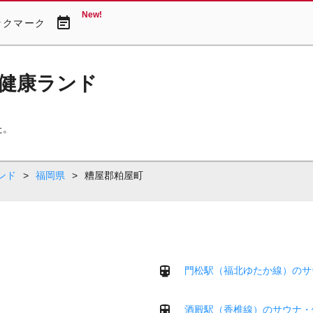
New!
event_note
ックマーク
健康ランド
た。
ンド
>
福岡県
>
糟屋郡粕屋町
門松駅（福北ゆたか線）のサ
酒殿駅（香椎線）のサウナ・