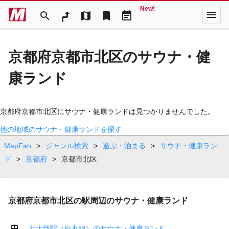
New!
menu
search
map
bookmark
event_note
京都府京都市北区のサウナ・健
康ランド
京都府京都市北区にサウナ・健康ランドは見つかりませんでした。
他の地域のサウナ・健康ランドを探す
MapFan
>
ジャンル検索
>
遊ぶ・泊まる
>
サウナ・健康ラン
ド
>
京都府
>
京都市北区
京都府京都市北区の駅周辺のサウナ・健康ランド
北大路駅（烏丸線）のサウナ・健康ランド