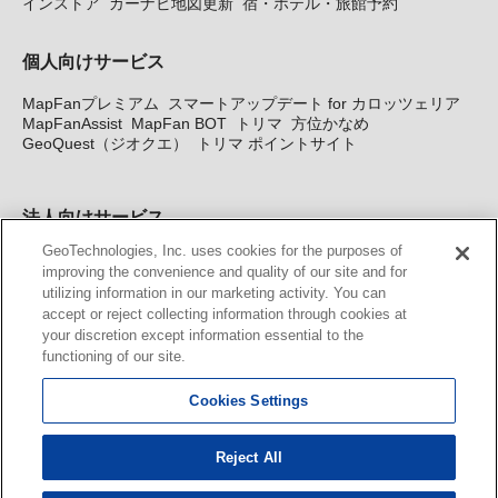
インストア
カーナビ地図更新
宿・ホテル・旅館予約
個人向けサービス
MapFanプレミアム
スマートアップデート for カロッツェリア
MapFanAssist
MapFan BOT
トリマ
方位かなめ
GeoQuest（ジオクエ）
トリマ ポイントサイト
法人向けサービス
GeoTechnologies, Inc. uses cookies for the purposes of
法人向け地図・位置情報サービス
WEBサイト・システム向け地
improving the convenience and quality of our site and for
図API
Windows PC向け地図開発キット
MapFan DB
住所確認
utilizing information in our marketing activity. You can
サービス
MAP WORLD+
トリマ広告
Geo-Research
スグロ
accept or reject collecting information through cookies at
ジ
your discretion except information essential to the
functioning of our site.
カーナビ地図更新サービス
Cookies Settings
MapFan スマートメンバーズ
カロッツェリア地図割プラス
KENWOOD MapFan Club
Reject All