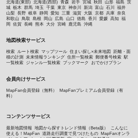
北海道(東部)
北海道(西部)
青森
岩手
宮城
秋田
山形
福島
茨
城
栃木
群馬
埼玉
千葉
東京
神奈川
新潟
富山
石川
福井
山梨
長野
岐阜
静岡
愛知
三重
滋賀
大阪
京都
兵庫
奈良
和歌山
鳥取
島根
岡山
広島
山口
徳島
香川
愛媛
高知
福
岡
佐賀
長崎
熊本
大分
宮崎
鹿児島
沖縄
地図検索サービス
検索
ルート検索
マップツール
住まい探し×未来地図
距離・面
積の計測
未来情報ランキング
住所一覧検索
郵便番号検索
駅
一覧検索
ジャンル一覧検索
ブックマーク
おでかけプラン
会員向けサービス
MapFan会員登録（無料）
MapFanプレミアム会員登録（有
料）
コンテンツサービス
最新地図情報
地図から探すトレンド情報（Beta版）
こんなに
使える！MapFan
道路走行調査で見つけたもの
MapFanオンラ