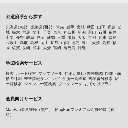
都道府県から探す
北海道(東部)
北海道(西部)
青森
岩手
宮城
秋田
山形
福島
茨
城
栃木
群馬
埼玉
千葉
東京
神奈川
新潟
富山
石川
福井
山梨
長野
岐阜
静岡
愛知
三重
滋賀
大阪
京都
兵庫
奈良
和歌山
鳥取
島根
岡山
広島
山口
徳島
香川
愛媛
高知
福
岡
佐賀
長崎
熊本
大分
宮崎
鹿児島
沖縄
地図検索サービス
検索
ルート検索
マップツール
住まい探し×未来地図
距離・面
積の計測
未来情報ランキング
住所一覧検索
郵便番号検索
駅
一覧検索
ジャンル一覧検索
ブックマーク
おでかけプラン
会員向けサービス
MapFan会員登録（無料）
MapFanプレミアム会員登録（有
料）