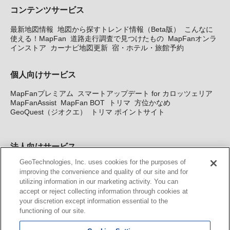
コンテンツサービス
最新地図情報
地図から探すトレンド情報（Beta版）
こんなに
使える！MapFan
道路走行調査で見つけたもの
MapFanオンラ
インストア
カーナビ地図更新
宿・ホテル・旅館予約
個人向けサービス
MapFanプレミアム
スマートアップデート for カロッツェリア
MapFanAssist
MapFan BOT
トリマ
方位かなめ
GeoQuest（ジオクエ）
トリマ ポイントサイト
法人向けサービス
GeoTechnologies, Inc. uses cookies for the purposes of
法人向け地図・位置情報サービス
WEBサイト・システム向け地
improving the convenience and quality of our site and for
図API
Windows PC向け地図開発キット
MapFan DB
住所確認
utilizing information in our marketing activity. You can
サービス
MAP WORLD+
トリマ広告
Geo-Research
スグロ
accept or reject collecting information through cookies at
ジ
your discretion except information essential to the
functioning of our site.
カーナビ地図更新サービス