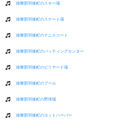
雄勝郡羽後町のスキー場
雄勝郡羽後町のスケート場
雄勝郡羽後町のテニスコート
雄勝郡羽後町のバッティングセンター
雄勝郡羽後町のビリヤード場
雄勝郡羽後町のプール
雄勝郡羽後町の野球場
雄勝郡羽後町のヨットハーバー