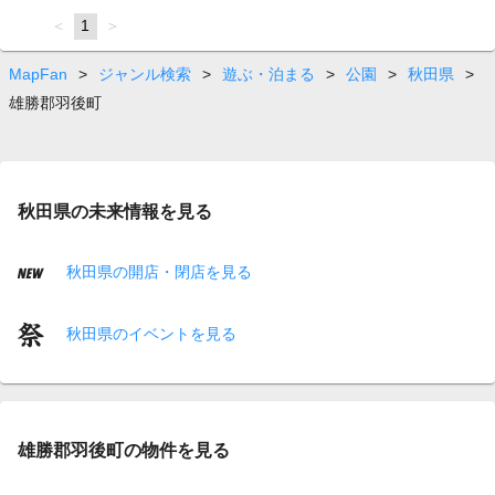
page
You're
1
page
on
page
MapFan
>
ジャンル検索
>
遊ぶ・泊まる
>
公園
>
秋田県
>
雄勝郡羽後町
秋田県の未来情報を見る
秋田県の開店・閉店を見る
秋田県のイベントを見る
雄勝郡羽後町の物件を見る