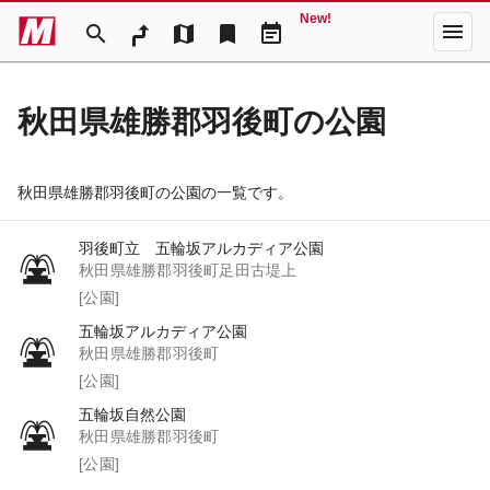
New!
menu
search
map
bookmark
event_note
秋田県雄勝郡羽後町の公園
秋田県雄勝郡羽後町の公園の一覧です。
羽後町立 五輪坂アルカディア公園
秋田県雄勝郡羽後町足田古堤上
[公園]
五輪坂アルカディア公園
秋田県雄勝郡羽後町
[公園]
五輪坂自然公園
秋田県雄勝郡羽後町
[公園]