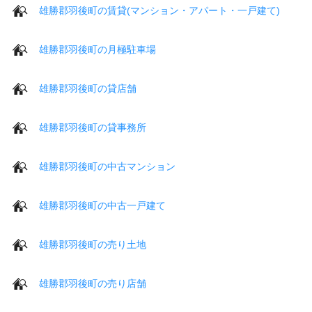
雄勝郡羽後町の賃貸(マンション・アパート・一戸建て)
雄勝郡羽後町の月極駐車場
雄勝郡羽後町の貸店舗
雄勝郡羽後町の貸事務所
雄勝郡羽後町の中古マンション
雄勝郡羽後町の中古一戸建て
雄勝郡羽後町の売り土地
雄勝郡羽後町の売り店舗