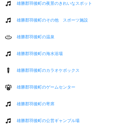
雄勝郡羽後町の夜景のきれいなスポット
雄勝郡羽後町のその他 スポーツ施設
雄勝郡羽後町の温泉
雄勝郡羽後町の海水浴場
雄勝郡羽後町のカラオケボックス
雄勝郡羽後町のゲームセンター
雄勝郡羽後町の寄席
雄勝郡羽後町の公営ギャンブル場