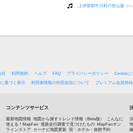
上伊那郡中川村の登山届（ハ
会社
利用規約
ヘルプ
FAQ
プライバシーポリシー
Cookie
法に基づく表示
利用者情報の外部送信について
プレミアム会員登録
コンテンツサービス
最新地図情報
地図から探すトレンド情報（Beta版）
こんなに
使える！MapFan
道路走行調査で見つけたもの
MapFanオン
地
ラインストア
カーナビ地図更新
宿・ホテル・旅館予約