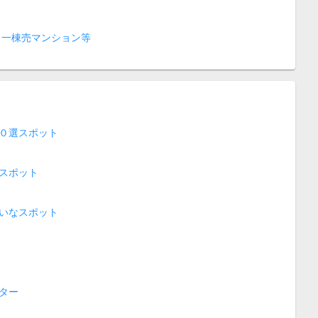
 一棟売マンション等
０選スポット
スポット
いなスポット
ター