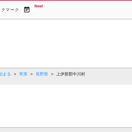
New!
event_note
ックマーク
泊まる
>
寄席
>
長野県
>
上伊那郡中川村