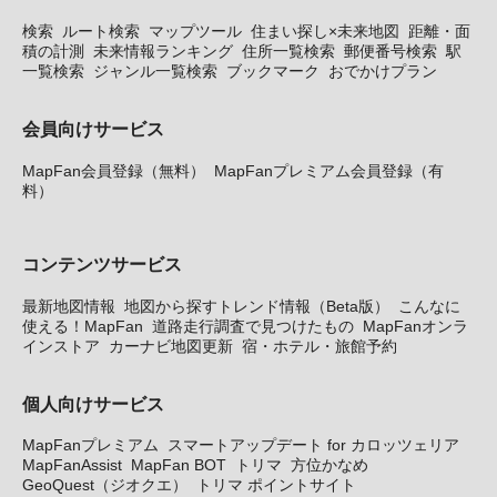
検索
ルート検索
マップツール
住まい探し×未来地図
距離・面
積の計測
未来情報ランキング
住所一覧検索
郵便番号検索
駅
一覧検索
ジャンル一覧検索
ブックマーク
おでかけプラン
会員向けサービス
MapFan会員登録（無料）
MapFanプレミアム会員登録（有
料）
コンテンツサービス
最新地図情報
地図から探すトレンド情報（Beta版）
こんなに
使える！MapFan
道路走行調査で見つけたもの
MapFanオンラ
インストア
カーナビ地図更新
宿・ホテル・旅館予約
個人向けサービス
MapFanプレミアム
スマートアップデート for カロッツェリア
MapFanAssist
MapFan BOT
トリマ
方位かなめ
GeoQuest（ジオクエ）
トリマ ポイントサイト