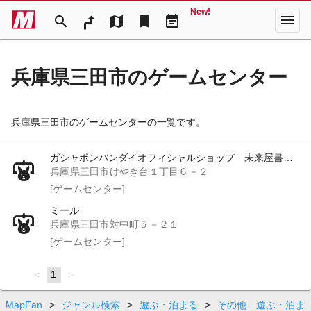
New!
menu
search
map
bookmark
event_note
兵庫県三田市のゲームセンター
兵庫県三田市のゲームセンターの一覧です。
ガシャポンバンダイオフィシャルショップ 未来屋書店三田ウッディタウン店
兵庫県三田市けやき台１丁目６－２
[ゲームセンター]
ミール
兵庫県三田市対中町５－２１
[ゲームセンター]
page
You're
1
page
on
page
MapFan
>
ジャンル検索
>
遊ぶ・泊まる
>
その他 遊ぶ・泊ま