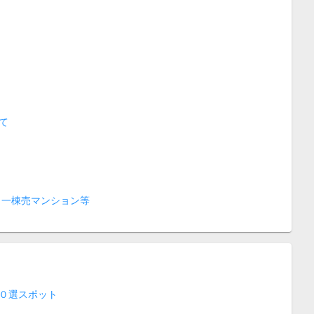
て
 一棟売マンション等
０選スポット