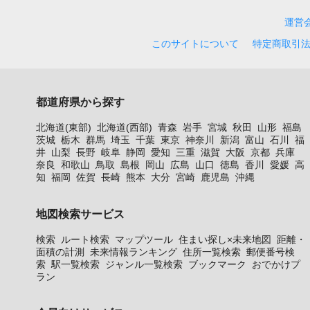
運営
このサイトについて
特定商取引
都道府県から探す
北海道(東部)
北海道(西部)
青森
岩手
宮城
秋田
山形
福島
茨城
栃木
群馬
埼玉
千葉
東京
神奈川
新潟
富山
石川
福
井
山梨
長野
岐阜
静岡
愛知
三重
滋賀
大阪
京都
兵庫
奈良
和歌山
鳥取
島根
岡山
広島
山口
徳島
香川
愛媛
高
知
福岡
佐賀
長崎
熊本
大分
宮崎
鹿児島
沖縄
地図検索サービス
検索
ルート検索
マップツール
住まい探し×未来地図
距離・
面積の計測
未来情報ランキング
住所一覧検索
郵便番号検
索
駅一覧検索
ジャンル一覧検索
ブックマーク
おでかけプ
ラン