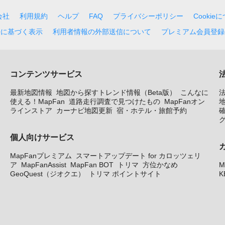
会社
利用規約
ヘルプ
FAQ
プライバシーポリシー
Cookie
法に基づく表示
利用者情報の外部送信について
プレミアム会員登録
コンテンツサービス
最新地図情報
地図から探すトレンド情報（Beta版）
こんなに
使える！MapFan
道路走行調査で見つけたもの
MapFanオン
地
ラインストア
カーナビ地図更新
宿・ホテル・旅館予約
個人向けサービス
MapFanプレミアム
スマートアップデート for カロッツェリ
ア
MapFanAssist
MapFan BOT
トリマ
方位かなめ
M
GeoQuest（ジオクエ）
トリマ ポイントサイト
K