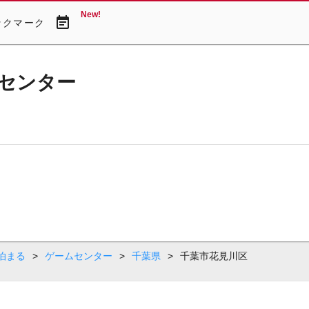
New!
event_note
ックマーク
センター
泊まる
>
ゲームセンター
>
千葉県
>
千葉市花見川区