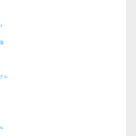
ト
場
クル
ル