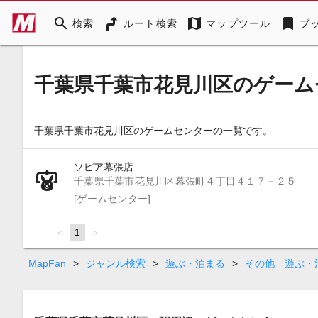
search
map
bookmark
検索
ルート検索
マップツール
ブ
千葉県千葉市花見川区のゲーム
千葉県千葉市花見川区のゲームセンターの一覧です。
ソピア幕張店
千葉県千葉市花見川区幕張町４丁目４１７－２５
[ゲームセンター]
page
You're
1
page
on
page
MapFan
>
ジャンル検索
>
遊ぶ・泊まる
>
その他 遊ぶ・