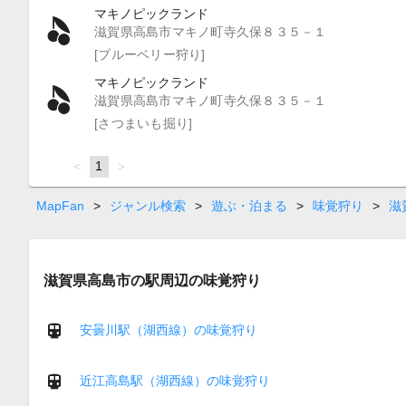
マキノピックランド
滋賀県高島市マキノ町寺久保８３５－１
[ブルーベリー狩り]
マキノピックランド
滋賀県高島市マキノ町寺久保８３５－１
[さつまいも掘り]
page
You're
1
page
on
page
MapFan
>
ジャンル検索
>
遊ぶ・泊まる
>
味覚狩り
>
滋
滋賀県高島市の駅周辺の味覚狩り
安曇川駅（湖西線）の味覚狩り
近江高島駅（湖西線）の味覚狩り