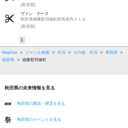
[美容室]
ヴァン・テーヌ
秋田県雄勝郡羽後町西馬音内３１８
[美容室]
page
You're
1
page
on
page
MapFan
>
ジャンル検索
>
生活
>
その他 生活
>
美容室
>
秋田県
>
雄勝郡羽後町
秋田県の未来情報を見る
秋田県の開店・閉店を見る
秋田県のイベントを見る