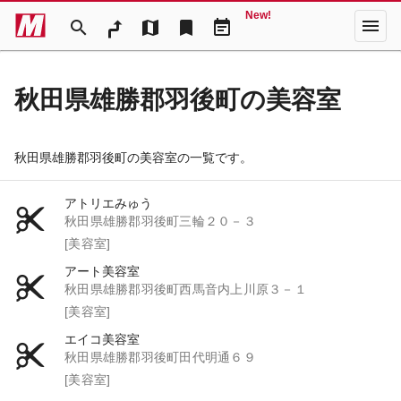
New!
menu
search
map
bookmark
event_note
秋田県雄勝郡羽後町の美容室
秋田県雄勝郡羽後町の美容室の一覧です。
アトリエみゅう
秋田県雄勝郡羽後町三輪２０－３
[美容室]
アート美容室
秋田県雄勝郡羽後町西馬音内上川原３－１
[美容室]
エイコ美容室
秋田県雄勝郡羽後町田代明通６９
[美容室]