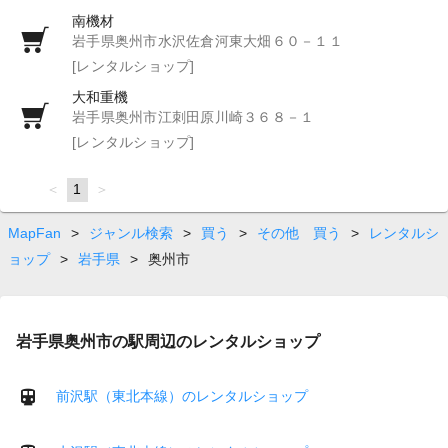
南機材
岩手県奥州市水沢佐倉河東大畑６０－１１
[レンタルショップ]
大和重機
岩手県奥州市江刺田原川崎３６８－１
[レンタルショップ]
page
You're
1
page
on
page
MapFan
>
ジャンル検索
>
買う
>
その他 買う
>
レンタルシ
ョップ
>
岩手県
>
奥州市
岩手県奥州市の駅周辺のレンタルショップ
前沢駅（東北本線）のレンタルショップ