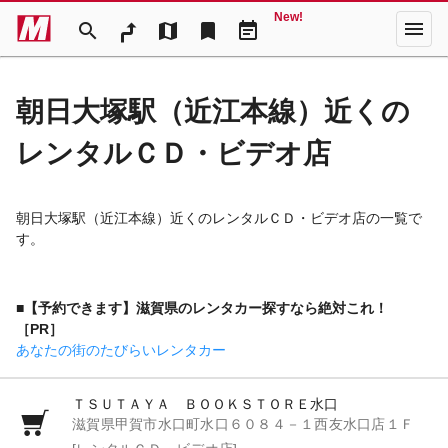
New!
menu
search
map
bookmark
event_note
朝日大塚駅（近江本線）近くの
レンタルＣＤ・ビデオ店
朝日大塚駅（近江本線）近くのレンタルＣＤ・ビデオ店の一覧で
す。
■【予約できます】滋賀県のレンタカー探すなら絶対これ！
［PR］
あなたの街のたびらいレンタカー
ＴＳＵＴＡＹＡ ＢＯＯＫＳＴＯＲＥ水口
滋賀県甲賀市水口町水口６０８４－１西友水口店１Ｆ