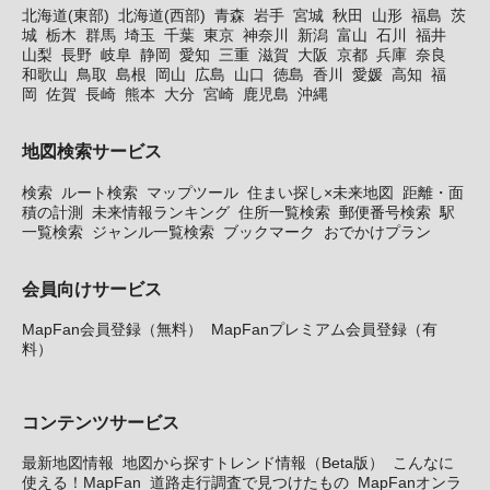
北海道(東部)
北海道(西部)
青森
岩手
宮城
秋田
山形
福島
茨
城
栃木
群馬
埼玉
千葉
東京
神奈川
新潟
富山
石川
福井
山梨
長野
岐阜
静岡
愛知
三重
滋賀
大阪
京都
兵庫
奈良
和歌山
鳥取
島根
岡山
広島
山口
徳島
香川
愛媛
高知
福
岡
佐賀
長崎
熊本
大分
宮崎
鹿児島
沖縄
地図検索サービス
検索
ルート検索
マップツール
住まい探し×未来地図
距離・面
積の計測
未来情報ランキング
住所一覧検索
郵便番号検索
駅
一覧検索
ジャンル一覧検索
ブックマーク
おでかけプラン
会員向けサービス
MapFan会員登録（無料）
MapFanプレミアム会員登録（有
料）
コンテンツサービス
最新地図情報
地図から探すトレンド情報（Beta版）
こんなに
使える！MapFan
道路走行調査で見つけたもの
MapFanオンラ