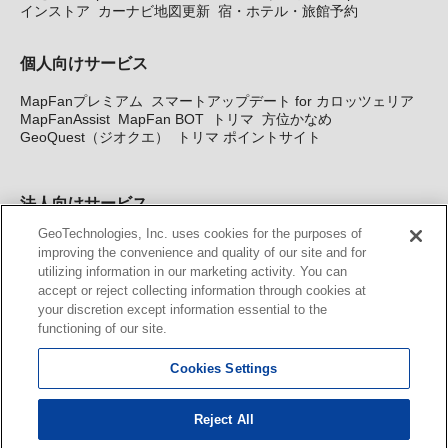
インストア
カーナビ地図更新
宿・ホテル・旅館予約
個人向けサービス
MapFanプレミアム
スマートアップデート for カロッツェリア
MapFanAssist
MapFan BOT
トリマ
方位かなめ
GeoQuest（ジオクエ）
トリマ ポイントサイト
法人向けサービス
GeoTechnologies, Inc. uses cookies for the purposes of
法人向け地図・位置情報サービス
WEBサイト・システム向け地
improving the convenience and quality of our site and for
図API
Windows PC向け地図開発キット
MapFan DB
住所確認
utilizing information in our marketing activity. You can
サービス
MAP WORLD+
トリマ広告
Geo-Research
スグロ
accept or reject collecting information through cookies at
ジ
your discretion except information essential to the
functioning of our site.
カーナビ地図更新サービス
Cookies Settings
MapFan スマートメンバーズ
カロッツェリア地図割プラス
KENWOOD MapFan Club
Reject All