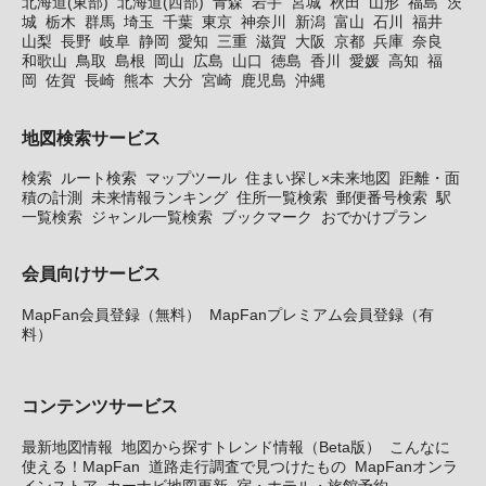
北海道(東部)
北海道(西部)
青森
岩手
宮城
秋田
山形
福島
茨
城
栃木
群馬
埼玉
千葉
東京
神奈川
新潟
富山
石川
福井
山梨
長野
岐阜
静岡
愛知
三重
滋賀
大阪
京都
兵庫
奈良
和歌山
鳥取
島根
岡山
広島
山口
徳島
香川
愛媛
高知
福
岡
佐賀
長崎
熊本
大分
宮崎
鹿児島
沖縄
地図検索サービス
検索
ルート検索
マップツール
住まい探し×未来地図
距離・面
積の計測
未来情報ランキング
住所一覧検索
郵便番号検索
駅
一覧検索
ジャンル一覧検索
ブックマーク
おでかけプラン
会員向けサービス
MapFan会員登録（無料）
MapFanプレミアム会員登録（有
料）
コンテンツサービス
最新地図情報
地図から探すトレンド情報（Beta版）
こんなに
使える！MapFan
道路走行調査で見つけたもの
MapFanオンラ
インストア
カーナビ地図更新
宿・ホテル・旅館予約