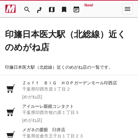
New!
menu
search
map
bookmark
event_note
印旛日本医大駅（北総線）近く
のめがね店
印旛日本医大駅（北総線）近くのめがね店の一覧です。
Ｚｏｆｆ ＢＩＧ ＨＯＰガーデンモール印西店
千葉県印西市原１丁目２
[めがね店]
アイルーレ眼鏡コンタクト
千葉県印西市牧の原１丁目３
[めがね店]
メガネの愛眼 臼井店
千葉県佐倉市王子台１丁目２３