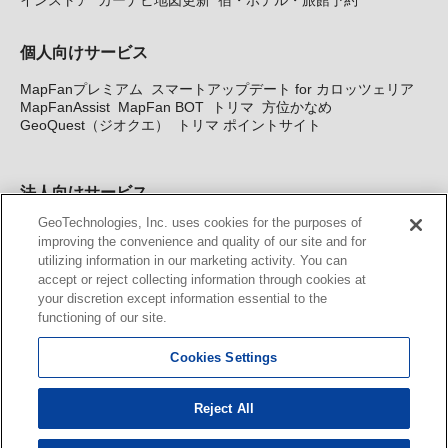
個人向けサービス
MapFanプレミアム
スマートアップデート for カロッツェリア
MapFanAssist
MapFan BOT
トリマ
方位かなめ
GeoQuest（ジオクエ）
トリマ ポイントサイト
法人向けサービス
GeoTechnologies, Inc. uses cookies for the purposes of
法人向け地図・位置情報サービス
WEBサイト・システム向け地
improving the convenience and quality of our site and for
図API
Windows PC向け地図開発キット
MapFan DB
住所確認
utilizing information in our marketing activity. You can
サービス
MAP WORLD+
トリマ広告
Geo-Research
スグロ
accept or reject collecting information through cookies at
ジ
your discretion except information essential to the
functioning of our site.
カーナビ地図更新サービス
Cookies Settings
MapFan スマートメンバーズ
カロッツェリア地図割プラス
KENWOOD MapFan Club
Reject All