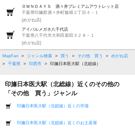
ＯＷＮＤＡＹＳ 酒々井プレミアムアウトレット店
千葉県印旛郡酒々井町飯積２丁目４－１
[めがね店]
アイパルメガネ八千代店
千葉県八千代市大和田新田３２８－１
[めがね店]
MapFan
>
ジャンル検索
>
買う
>
その他 買う
>
めがね店
>
千葉県
>
印西市
>
印旛日本医大駅（北総線）
印旛日本医大駅（北総線）近くのその他の
「その他 買う」ジャンル
印旛日本医大駅（北総線）近くの市場
印旛日本医大駅（北総線）近くのお土産屋