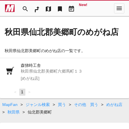
New!
menu
search
map
bookmark
event_note
秋田県仙北郡美郷町のめがね店
秋田県仙北郡美郷町のめがね店の一覧です。
森悌時工舎
秋田県仙北郡美郷町六郷馬町１３
[めがね店]
page
You're
1
page
on
page
MapFan
>
ジャンル検索
>
買う
>
その他 買う
>
めがね店
>
秋田県
>
仙北郡美郷町