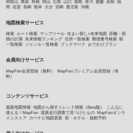
和歌山
鳥取
島根
岡山
広島
山口
徳島
香川
愛媛
高知
福
岡
佐賀
長崎
熊本
大分
宮崎
鹿児島
沖縄
地図検索サービス
検索
ルート検索
マップツール
住まい探し×未来地図
距離・面
積の計測
未来情報ランキング
住所一覧検索
郵便番号検索
駅
一覧検索
ジャンル一覧検索
ブックマーク
おでかけプラン
会員向けサービス
MapFan会員登録（無料）
MapFanプレミアム会員登録（有
料）
コンテンツサービス
最新地図情報
地図から探すトレンド情報（Beta版）
こんなに
使える！MapFan
道路走行調査で見つけたもの
MapFanオンラ
インストア
カーナビ地図更新
宿・ホテル・旅館予約