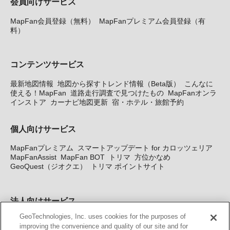
会員向けサービス
MapFan会員登録（無料）
MapFanプレミアム会員登録（有
料）
コンテンツサービス
最新地図情報
地図から探すトレンド情報（Beta版）
こんなに
使える！MapFan
道路走行調査で見つけたもの
MapFanオンラ
インストア
カーナビ地図更新
宿・ホテル・旅館予約
個人向けサービス
MapFanプレミアム
スマートアップデート for カロッツェリア
MapFanAssist
MapFan BOT
トリマ
方位かなめ
GeoQuest（ジオクエ）
トリマ ポイントサイト
法人向けサービス
GeoTechnologies, Inc. uses cookies for the purposes of
法人向け地図・位置情報サービス
WEBサイト・システム向け地
improving the convenience and quality of our site and for
図API
Windows PC向け地図開発キット
MapFan DB
住所確認