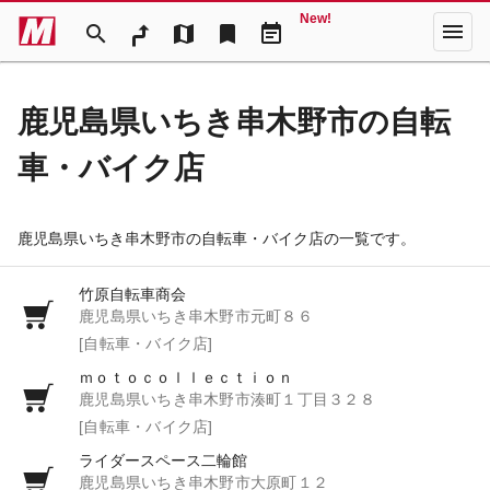
New!
menu
search
map
bookmark
event_note
鹿児島県いちき串木野市の自転
車・バイク店
鹿児島県いちき串木野市の自転車・バイク店の一覧です。
竹原自転車商会
鹿児島県いちき串木野市元町８６
[自転車・バイク店]
ｍｏｔｏｃｏｌｌｅｃｔｉｏｎ
鹿児島県いちき串木野市湊町１丁目３２８
[自転車・バイク店]
ライダースペース二輪館
鹿児島県いちき串木野市大原町１２