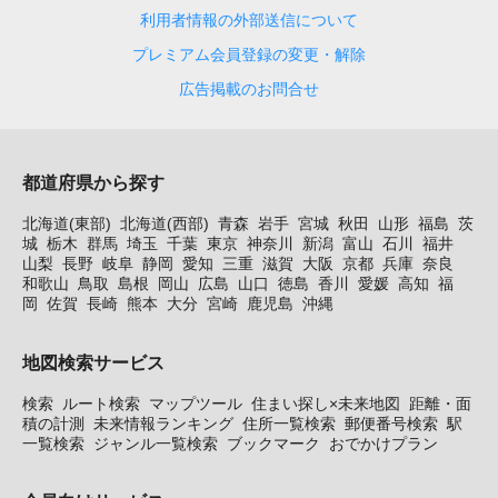
利用者情報の外部送信について
プレミアム会員登録の変更・解除
広告掲載のお問合せ
都道府県から探す
北海道(東部)
北海道(西部)
青森
岩手
宮城
秋田
山形
福島
茨
城
栃木
群馬
埼玉
千葉
東京
神奈川
新潟
富山
石川
福井
山梨
長野
岐阜
静岡
愛知
三重
滋賀
大阪
京都
兵庫
奈良
和歌山
鳥取
島根
岡山
広島
山口
徳島
香川
愛媛
高知
福
岡
佐賀
長崎
熊本
大分
宮崎
鹿児島
沖縄
地図検索サービス
検索
ルート検索
マップツール
住まい探し×未来地図
距離・面
積の計測
未来情報ランキング
住所一覧検索
郵便番号検索
駅
一覧検索
ジャンル一覧検索
ブックマーク
おでかけプラン