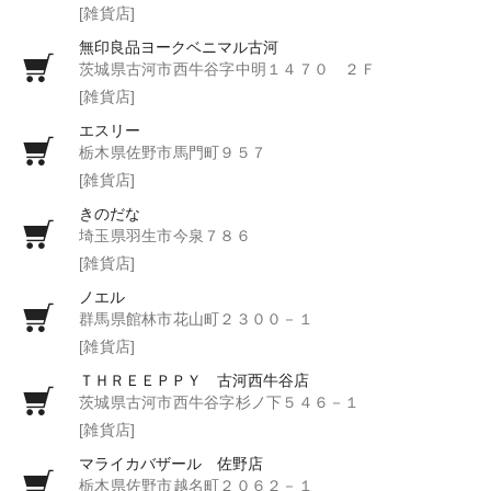
[雑貨店]
無印良品ヨークベニマル古河
茨城県古河市西牛谷字中明１４７０ ２Ｆ
[雑貨店]
エスリー
栃木県佐野市馬門町９５７
[雑貨店]
きのだな
埼玉県羽生市今泉７８６
[雑貨店]
ノエル
群馬県館林市花山町２３００－１
[雑貨店]
ＴＨＲＥＥＰＰＹ 古河西牛谷店
茨城県古河市西牛谷字杉ノ下５４６－１
[雑貨店]
マライカバザール 佐野店
栃木県佐野市越名町２０６２－１