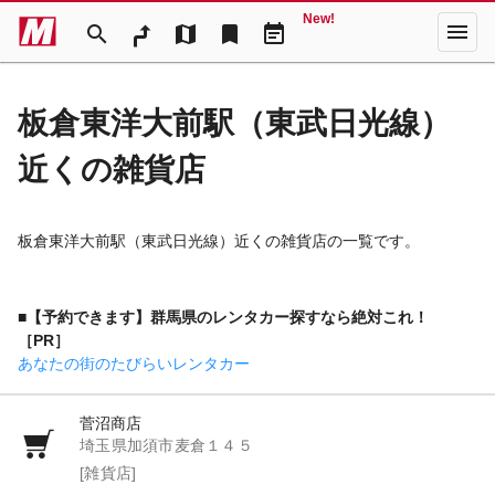
New!
menu
search
map
bookmark
event_note
板倉東洋大前駅（東武日光線）
近くの雑貨店
板倉東洋大前駅（東武日光線）近くの雑貨店の一覧です。
■【予約できます】群馬県のレンタカー探すなら絶対これ！
［PR］
あなたの街のたびらいレンタカー
菅沼商店
埼玉県加須市麦倉１４５
[雑貨店]