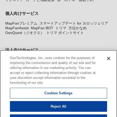
個人向けサービス
MapFanプレミアム
スマートアップデート for カロッツェリア
MapFanAssist
MapFan BOT
トリマ
方位かなめ
GeoQuest（ジオクエ）
トリマ ポイントサイト
法人向けサービス
GeoTechnologies, Inc. uses cookies for the purposes of
法人向け地図・位置情報サービス
WEBサイト・システム向け地
improving the convenience and quality of our site and for
図API
Windows PC向け地図開発キット
MapFan DB
住所確認
utilizing information in our marketing activity. You can
サービス
MAP WORLD+
トリマ広告
Geo-Research
スグロ
accept or reject collecting information through cookies at
ジ
your discretion except information essential to the
functioning of our site.
カーナビ地図更新サービス
Cookies Settings
MapFan スマートメンバーズ
カロッツェリア地図割プラス
KENWOOD MapFan Club
Reject All