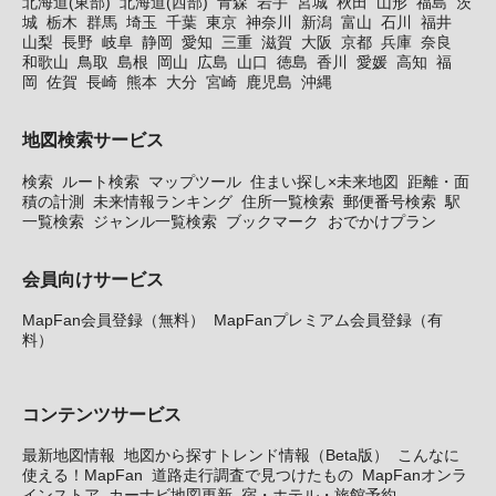
北海道(東部)
北海道(西部)
青森
岩手
宮城
秋田
山形
福島
茨
城
栃木
群馬
埼玉
千葉
東京
神奈川
新潟
富山
石川
福井
山梨
長野
岐阜
静岡
愛知
三重
滋賀
大阪
京都
兵庫
奈良
和歌山
鳥取
島根
岡山
広島
山口
徳島
香川
愛媛
高知
福
岡
佐賀
長崎
熊本
大分
宮崎
鹿児島
沖縄
地図検索サービス
検索
ルート検索
マップツール
住まい探し×未来地図
距離・面
積の計測
未来情報ランキング
住所一覧検索
郵便番号検索
駅
一覧検索
ジャンル一覧検索
ブックマーク
おでかけプラン
会員向けサービス
MapFan会員登録（無料）
MapFanプレミアム会員登録（有
料）
コンテンツサービス
最新地図情報
地図から探すトレンド情報（Beta版）
こんなに
使える！MapFan
道路走行調査で見つけたもの
MapFanオンラ
インストア
カーナビ地図更新
宿・ホテル・旅館予約