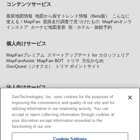
コンテンツサービス
最新地図情報
地図から探すトレンド情報（Beta版）
こんなに
使える！MapFan
道路走行調査で見つけたもの
MapFanオンラ
インストア
カーナビ地図更新
宿・ホテル・旅館予約
個人向けサービス
MapFanプレミアム
スマートアップデート for カロッツェリア
MapFanAssist
MapFan BOT
トリマ
方位かなめ
GeoQuest（ジオクエ）
トリマ ポイントサイト
法人向けサービス
GeoTechnologies, Inc. uses cookies for the purposes of
法人向け地図・位置情報サービス
WEBサイト・システム向け地
improving the convenience and quality of our site and for
図API
Windows PC向け地図開発キット
MapFan DB
住所確認
utilizing information in our marketing activity. You can
サービス
MAP WORLD+
トリマ広告
Geo-Research
スグロ
accept or reject collecting information through cookies at
ジ
your discretion except information essential to the
functioning of our site.
カーナビ地図更新サービス
Cookies Settings