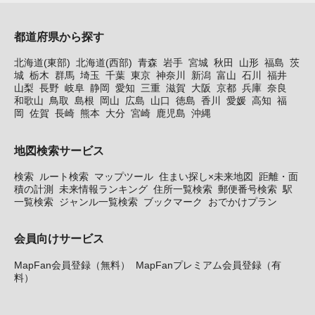
都道府県から探す
北海道(東部)
北海道(西部)
青森
岩手
宮城
秋田
山形
福島
茨
城
栃木
群馬
埼玉
千葉
東京
神奈川
新潟
富山
石川
福井
山梨
長野
岐阜
静岡
愛知
三重
滋賀
大阪
京都
兵庫
奈良
和歌山
鳥取
島根
岡山
広島
山口
徳島
香川
愛媛
高知
福
岡
佐賀
長崎
熊本
大分
宮崎
鹿児島
沖縄
地図検索サービス
検索
ルート検索
マップツール
住まい探し×未来地図
距離・面
積の計測
未来情報ランキング
住所一覧検索
郵便番号検索
駅
一覧検索
ジャンル一覧検索
ブックマーク
おでかけプラン
会員向けサービス
MapFan会員登録（無料）
MapFanプレミアム会員登録（有
料）