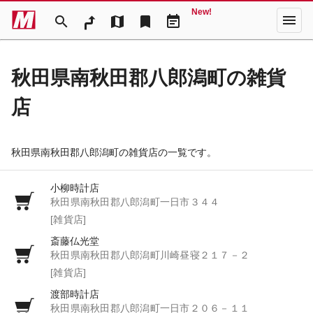
New!
menu
search
map
bookmark
event_note
秋田県南秋田郡八郎潟町の雑貨
店
秋田県南秋田郡八郎潟町の雑貨店の一覧です。
小柳時計店
秋田県南秋田郡八郎潟町一日市３４４
[雑貨店]
斎藤仏光堂
秋田県南秋田郡八郎潟町川崎昼寝２１７－２
[雑貨店]
渡部時計店
秋田県南秋田郡八郎潟町一日市２０６－１１