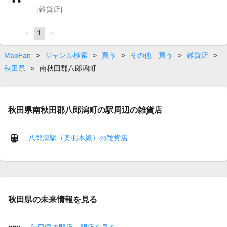
[雑貨店]
page
You're
1
page
on
page
MapFan
>
ジャンル検索
>
買う
>
その他 買う
>
雑貨店
>
秋田県
>
南秋田郡八郎潟町
秋田県南秋田郡八郎潟町の駅周辺の雑貨店
八郎潟駅（奥羽本線）の雑貨店
秋田県の未来情報を見る