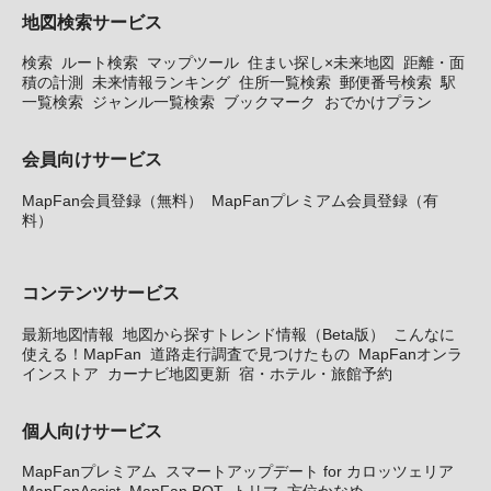
地図検索サービス
検索
ルート検索
マップツール
住まい探し×未来地図
距離・面
積の計測
未来情報ランキング
住所一覧検索
郵便番号検索
駅
一覧検索
ジャンル一覧検索
ブックマーク
おでかけプラン
会員向けサービス
MapFan会員登録（無料）
MapFanプレミアム会員登録（有
料）
コンテンツサービス
最新地図情報
地図から探すトレンド情報（Beta版）
こんなに
使える！MapFan
道路走行調査で見つけたもの
MapFanオンラ
インストア
カーナビ地図更新
宿・ホテル・旅館予約
個人向けサービス
MapFanプレミアム
スマートアップデート for カロッツェリア