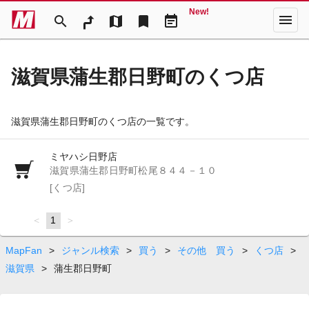
New!
menu
search
map
bookmark
event_note
滋賀県蒲生郡日野町のくつ店
滋賀県蒲生郡日野町のくつ店の一覧です。
ミヤハシ日野店
滋賀県蒲生郡日野町松尾８４４－１０
[くつ店]
page
You're
1
page
on
page
MapFan
>
ジャンル検索
>
買う
>
その他 買う
>
くつ店
>
滋賀県
>
蒲生郡日野町