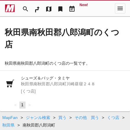
New!
menu
search
map
bookmark
event_note
秋田県南秋田郡八郎潟町のくつ
店
秋田県南秋田郡八郎潟町のくつ店の一覧です。
シューズ＆バッグ・タミヤ
秋田県南秋田郡八郎潟町川崎昼寝２４８
[くつ店]
page
You're
1
page
on
page
MapFan
>
ジャンル検索
>
買う
>
その他 買う
>
くつ店
>
秋田県
>
南秋田郡八郎潟町