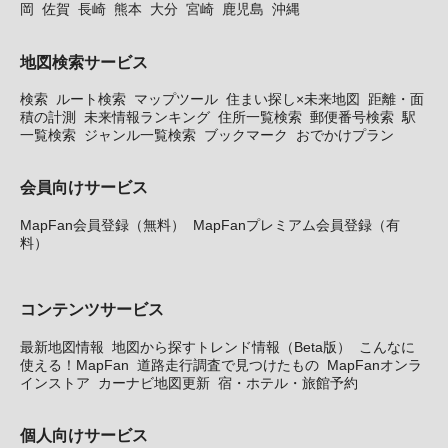
岡
佐賀
長崎
熊本
大分
宮崎
鹿児島
沖縄
地図検索サービス
検索
ルート検索
マップツール
住まい探し×未来地図
距離・面
積の計測
未来情報ランキング
住所一覧検索
郵便番号検索
駅
一覧検索
ジャンル一覧検索
ブックマーク
おでかけプラン
会員向けサービス
MapFan会員登録（無料）
MapFanプレミアム会員登録（有
料）
コンテンツサービス
最新地図情報
地図から探すトレンド情報（Beta版）
こんなに
使える！MapFan
道路走行調査で見つけたもの
MapFanオンラ
インストア
カーナビ地図更新
宿・ホテル・旅館予約
個人向けサービス