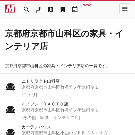
New!
menu
search
map
bookmark
event_note
京都府京都市山科区の家具・イ
ンテリア店
京都府京都市山科区の家具・インテリア店の一覧です。
ニトリラクト山科店
京都府京都市山科区竹鼻竹ノ街道町９１
[ニトリ]
イノブン ＲＡＣＴＯ店
京都府京都市山科区竹鼻竹ノ街道町９１
[その他 家具・インテリア店]
カーテンハウス
京都府京都市山科区小山中ノ川町３５－１３