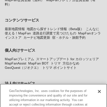
料）
コンテンツサービス
最新地図情報
地図から探すトレンド情報（Beta版）
こんなに
使える！MapFan
道路走行調査で見つけたもの
MapFanオンラ
インストア
カーナビ地図更新
宿・ホテル・旅館予約
個人向けサービス
MapFanプレミアム
スマートアップデート for カロッツェリア
MapFanAssist
MapFan BOT
トリマ
方位かなめ
GeoQuest（ジオクエ）
トリマ ポイントサイト
法人向けサービス
GeoTechnologies, Inc. uses cookies for the purposes of
法人向け地図・位置情報サービス
WEBサイト・システム向け地
improving the convenience and quality of our site and for
図API
Windows PC向け地図開発キット
MapFan DB
住所確認
utilizing information in our marketing activity. You can
サービス
MAP WORLD+
トリマ広告
Geo-Research
スグロ
accept or reject collecting information through cookies at
ジ