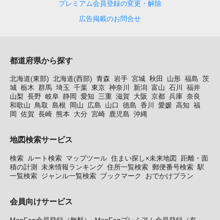
プレミアム会員登録の変更・解除
広告掲載のお問合せ
都道府県から探す
北海道(東部)
北海道(西部)
青森
岩手
宮城
秋田
山形
福島
茨
城
栃木
群馬
埼玉
千葉
東京
神奈川
新潟
富山
石川
福井
山梨
長野
岐阜
静岡
愛知
三重
滋賀
大阪
京都
兵庫
奈良
和歌山
鳥取
島根
岡山
広島
山口
徳島
香川
愛媛
高知
福
岡
佐賀
長崎
熊本
大分
宮崎
鹿児島
沖縄
地図検索サービス
検索
ルート検索
マップツール
住まい探し×未来地図
距離・面
積の計測
未来情報ランキング
住所一覧検索
郵便番号検索
駅
一覧検索
ジャンル一覧検索
ブックマーク
おでかけプラン
会員向けサービス
MapFan会員登録（無料）
MapFanプレミアム会員登録（有