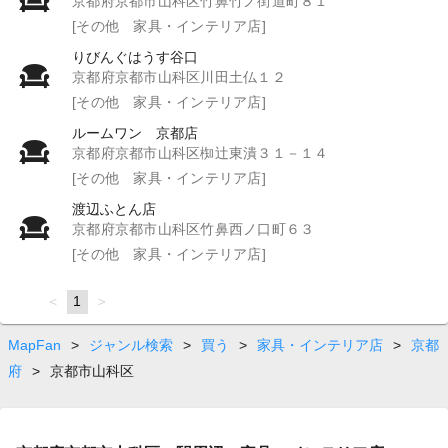
京都府京都市山科区竹鼻竹ノ街道町８１
[その他 家具・インテリア店]
りびんぐはうす谷口
京都府京都市山科区川田土仏１２
[その他 家具・インテリア店]
ルームワン 京都店
京都府京都市山科区椥辻東潰３１－１４
[その他 家具・インテリア店]
渡辺ふとん店
京都府京都市山科区竹鼻西ノ口町６３
[その他 家具・インテリア店]
page
You're
1
page
on
page
MapFan
>
ジャンル検索
>
買う
>
家具・インテリア店
>
京都
府
>
京都市山科区