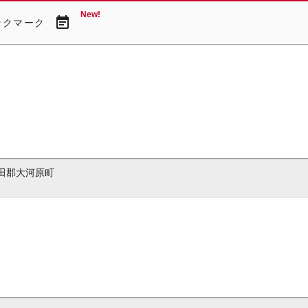
New!
event_note
ックマーク
田郡大河原町