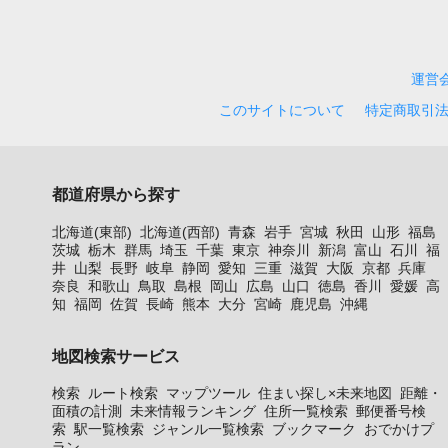
運営
このサイトについて
特定商取引
都道府県から探す
北海道(東部)
北海道(西部)
青森
岩手
宮城
秋田
山形
福島
茨城
栃木
群馬
埼玉
千葉
東京
神奈川
新潟
富山
石川
福
井
山梨
長野
岐阜
静岡
愛知
三重
滋賀
大阪
京都
兵庫
奈良
和歌山
鳥取
島根
岡山
広島
山口
徳島
香川
愛媛
高
知
福岡
佐賀
長崎
熊本
大分
宮崎
鹿児島
沖縄
地図検索サービス
検索
ルート検索
マップツール
住まい探し×未来地図
距離・
面積の計測
未来情報ランキング
住所一覧検索
郵便番号検
索
駅一覧検索
ジャンル一覧検索
ブックマーク
おでかけプ
ラン