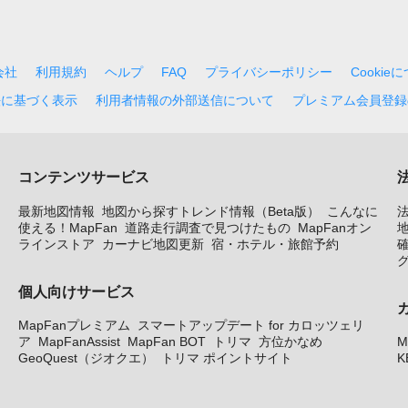
会社
利用規約
ヘルプ
FAQ
プライバシーポリシー
Cookie
法に基づく表示
利用者情報の外部送信について
プレミアム会員登録
コンテンツサービス
最新地図情報
地図から探すトレンド情報（Beta版）
こんなに
使える！MapFan
道路走行調査で見つけたもの
MapFanオン
地
ラインストア
カーナビ地図更新
宿・ホテル・旅館予約
個人向けサービス
MapFanプレミアム
スマートアップデート for カロッツェリ
ア
MapFanAssist
MapFan BOT
トリマ
方位かなめ
M
GeoQuest（ジオクエ）
トリマ ポイントサイト
K