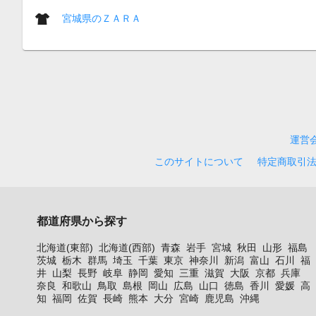
宮城県のＺＡＲＡ
運営
このサイトについて
特定商取引
都道府県から探す
北海道(東部)
北海道(西部)
青森
岩手
宮城
秋田
山形
福島
茨城
栃木
群馬
埼玉
千葉
東京
神奈川
新潟
富山
石川
福
井
山梨
長野
岐阜
静岡
愛知
三重
滋賀
大阪
京都
兵庫
奈良
和歌山
鳥取
島根
岡山
広島
山口
徳島
香川
愛媛
高
知
福岡
佐賀
長崎
熊本
大分
宮崎
鹿児島
沖縄