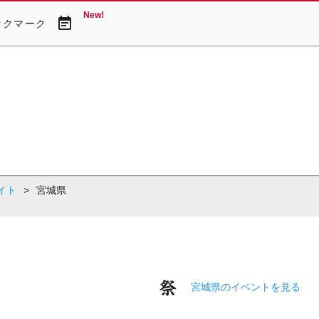
New!
event_note
ックマーク
イト
>
宮城県
宮城県のイベントを見る