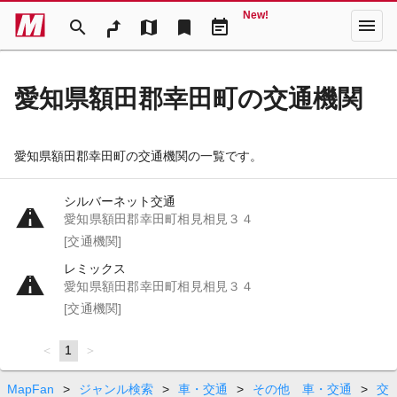
New!
menu
search
map
bookmark
event_note
愛知県額田郡幸田町の交通機関
愛知県額田郡幸田町の交通機関の一覧です。
シルバーネット交通
愛知県額田郡幸田町相見相見３４
[交通機関]
レミックス
愛知県額田郡幸田町相見相見３４
[交通機関]
page
You're
1
page
on
page
MapFan
>
ジャンル検索
>
車・交通
>
その他 車・交通
>
交