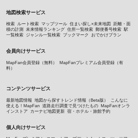
地図検索サービス
検索
ルート検索
マップツール
住まい探し×未来地図
距離・面
積の計測
未来情報ランキング
住所一覧検索
郵便番号検索
駅
一覧検索
ジャンル一覧検索
ブックマーク
おでかけプラン
会員向けサービス
MapFan会員登録（無料）
MapFanプレミアム会員登録（有
料）
コンテンツサービス
最新地図情報
地図から探すトレンド情報（Beta版）
こんなに
使える！MapFan
道路走行調査で見つけたもの
MapFanオンラ
インストア
カーナビ地図更新
宿・ホテル・旅館予約
個人向けサービス