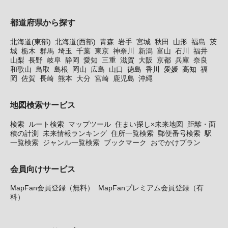
都道府県から探す
北海道(東部)
北海道(西部)
青森
岩手
宮城
秋田
山形
福島
茨
城
栃木
群馬
埼玉
千葉
東京
神奈川
新潟
富山
石川
福井
山梨
長野
岐阜
静岡
愛知
三重
滋賀
大阪
京都
兵庫
奈良
和歌山
鳥取
島根
岡山
広島
山口
徳島
香川
愛媛
高知
福
岡
佐賀
長崎
熊本
大分
宮崎
鹿児島
沖縄
地図検索サービス
検索
ルート検索
マップツール
住まい探し×未来地図
距離・面
積の計測
未来情報ランキング
住所一覧検索
郵便番号検索
駅
一覧検索
ジャンル一覧検索
ブックマーク
おでかけプラン
会員向けサービス
MapFan会員登録（無料）
MapFanプレミアム会員登録（有
料）