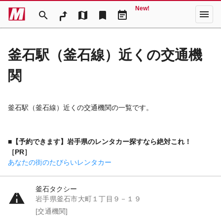
New!
menu
search
map
bookmark
event_note
釜石駅（釜石線）近くの交通機
関
釜石駅（釜石線）近くの交通機関の一覧です。
■【予約できます】岩手県のレンタカー探すなら絶対これ！
［PR］
あなたの街のたびらいレンタカー
釜石タクシー
岩手県釜石市大町１丁目９－１９
[交通機関]