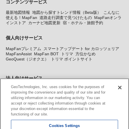
コンテンツサービス
最新地図情報
地図から探すトレンド情報（Beta版）
こんなに
使える！MapFan
道路走行調査で見つけたもの
MapFanオンラ
インストア
カーナビ地図更新
宿・ホテル・旅館予約
個人向けサービス
MapFanプレミアム
スマートアップデート for カロッツェリア
MapFanAssist
MapFan BOT
トリマ
方位かなめ
GeoQuest（ジオクエ）
トリマ ポイントサイト
法人向けサービス
GeoTechnologies, Inc. uses cookies for the purposes of
法人向け地図・位置情報サービス
WEBサイト・システム向け地
improving the convenience and quality of our site and for
図API
Windows PC向け地図開発キット
MapFan DB
住所確認
utilizing information in our marketing activity. You can
サービス
MAP WORLD+
トリマ広告
Geo-Research
スグロ
accept or reject collecting information through cookies at
ジ
your discretion except information essential to the
functioning of our site.
カーナビ地図更新サービス
Cookies Settings