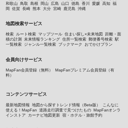
和歌山
鳥取
島根
岡山
広島
山口
徳島
香川
愛媛
高知
福
岡
佐賀
長崎
熊本
大分
宮崎
鹿児島
沖縄
地図検索サービス
検索
ルート検索
マップツール
住まい探し×未来地図
距離・面
積の計測
未来情報ランキング
住所一覧検索
郵便番号検索
駅
一覧検索
ジャンル一覧検索
ブックマーク
おでかけプラン
会員向けサービス
MapFan会員登録（無料）
MapFanプレミアム会員登録（有
料）
コンテンツサービス
最新地図情報
地図から探すトレンド情報（Beta版）
こんなに
使える！MapFan
道路走行調査で見つけたもの
MapFanオンラ
インストア
カーナビ地図更新
宿・ホテル・旅館予約