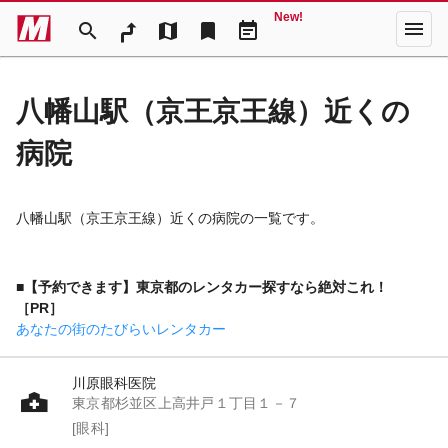
New!
menu
search
map
bookmark
event_note
八幡山駅（京王京王線）近くの
病院
八幡山駅（京王京王線）近くの病院の一覧です。
■【予約できます】東京都のレンタカー探すなら絶対これ！
［PR］
あなたの街のたびらいレンタカー
川原眼科医院
東京都杉並区上高井戸１丁目１－７
[眼科]