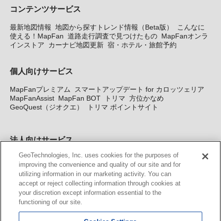
コンテンツサービス
最新地図情報
地図から探すトレンド情報（Beta版）
こんなに
使える！MapFan
道路走行調査で見つけたもの
MapFanオンラ
インストア
カーナビ地図更新
宿・ホテル・旅館予約
個人向けサービス
MapFanプレミアム
スマートアップデート for カロッツェリア
MapFanAssist
MapFan BOT
トリマ
方位かなめ
GeoQuest（ジオクエ）
トリマ ポイントサイト
法人向けサービス
GeoTechnologies, Inc. uses cookies for the purposes of
法人向け地図・位置情報サービス
WEBサイト・システム向け地
improving the convenience and quality of our site and for
図API
Windows PC向け地図開発キット
MapFan DB
住所確認
utilizing information in our marketing activity. You can
サービス
MAP WORLD+
トリマ広告
Geo-Research
スグロ
accept or reject collecting information through cookies at
ジ
your discretion except information essential to the
functioning of our site.
カーナビ地図更新サービス