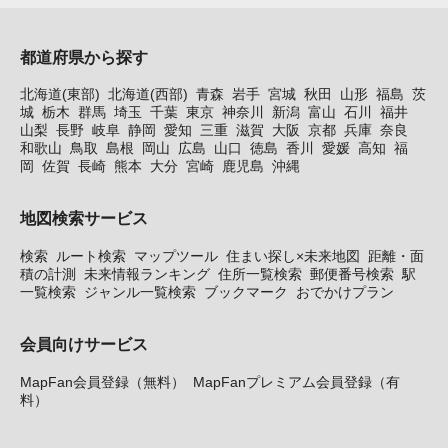
都道府県から探す
北海道(東部)
北海道(西部)
青森
岩手
宮城
秋田
山形
福島
茨
城
栃木
群馬
埼玉
千葉
東京
神奈川
新潟
富山
石川
福井
山梨
長野
岐阜
静岡
愛知
三重
滋賀
大阪
京都
兵庫
奈良
和歌山
鳥取
島根
岡山
広島
山口
徳島
香川
愛媛
高知
福
岡
佐賀
長崎
熊本
大分
宮崎
鹿児島
沖縄
地図検索サービス
検索
ルート検索
マップツール
住まい探し×未来地図
距離・面
積の計測
未来情報ランキング
住所一覧検索
郵便番号検索
駅
一覧検索
ジャンル一覧検索
ブックマーク
おでかけプラン
会員向けサービス
MapFan会員登録（無料）
MapFanプレミアム会員登録（有
料）