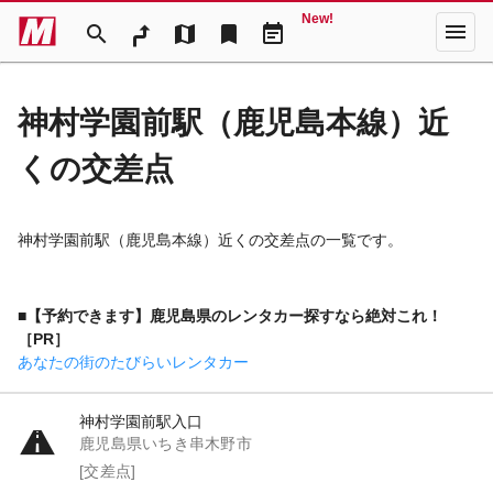
New!
menu
search
map
bookmark
event_note
神村学園前駅（鹿児島本線）近
くの交差点
神村学園前駅（鹿児島本線）近くの交差点の一覧です。
■【予約できます】鹿児島県のレンタカー探すなら絶対これ！
［PR］
あなたの街のたびらいレンタカー
神村学園前駅入口
鹿児島県いちき串木野市
[交差点]