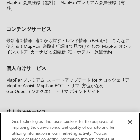
MapFan会員登録（無料）
MapFanプレミアム会員登録（有
料）
コンテンツサービス
最新地図情報
地図から探すトレンド情報（Beta版）
こんなに
使える！MapFan
道路走行調査で見つけたもの
MapFanオンラ
インストア
カーナビ地図更新
宿・ホテル・旅館予約
個人向けサービス
MapFanプレミアム
スマートアップデート for カロッツェリア
MapFanAssist
MapFan BOT
トリマ
方位かなめ
GeoQuest（ジオクエ）
トリマ ポイントサイト
法人向けサービス
GeoTechnologies, Inc. uses cookies for the purposes of
法人向け地図・位置情報サービス
WEBサイト・システム向け地
improving the convenience and quality of our site and for
図API
Windows PC向け地図開発キット
MapFan DB
住所確認
utilizing information in our marketing activity. You can
サービス
MAP WORLD+
トリマ広告
Geo-Research
スグロ
accept or reject collecting information through cookies at