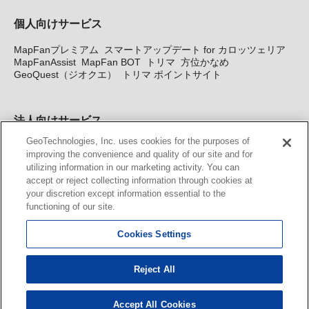
個人向けサービス
MapFanプレミアム
スマートアップデート for カロッツェリア
MapFanAssist
MapFan BOT
トリマ
方位かなめ
GeoQuest（ジオクエ）
トリマ ポイントサイト
法人向けサービス
GeoTechnologies, Inc. uses cookies for the purposes of
法人向け地図・位置情報サービス
WEBサイト・システム向け地
improving the convenience and quality of our site and for
図API
Windows PC向け地図開発キット
MapFan DB
住所確認
utilizing information in our marketing activity. You can
サービス
MAP WORLD+
トリマ広告
Geo-Research
スグロ
accept or reject collecting information through cookies at
ジ
your discretion except information essential to the
functioning of our site.
カーナビ地図更新サービス
Cookies Settings
MapFan スマートメンバーズ
カロッツェリア地図割プラス
KENWOOD MapFan Club
Reject All
Accept All Cookies