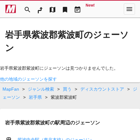
New!
menu
search
map
bookmark
event_note
岩手県紫波郡紫波町のジェーソ
ン
岩手県紫波郡紫波町にジェーソンは見つかりませんでした。
他の地域のジェーソンを探す
MapFan
>
ジャンル検索
>
買う
>
ディスカウントストア
>
ジ
ェーソン
>
岩手県
>
紫波郡紫波町
岩手県紫波郡紫波町の駅周辺のジェーソン
紫波中央駅（東北本線）のジェーソン