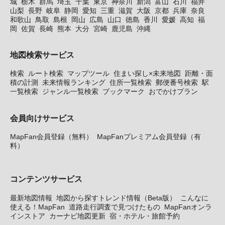
城
栃木
群馬
埼玉
千葉
東京
神奈川
新潟
富山
石川
福井
山梨
長野
岐阜
静岡
愛知
三重
滋賀
大阪
京都
兵庫
奈良
和歌山
鳥取
島根
岡山
広島
山口
徳島
香川
愛媛
高知
福
岡
佐賀
長崎
熊本
大分
宮崎
鹿児島
沖縄
地図検索サービス
検索
ルート検索
マップツール
住まい探し×未来地図
距離・面
積の計測
未来情報ランキング
住所一覧検索
郵便番号検索
駅
一覧検索
ジャンル一覧検索
ブックマーク
おでかけプラン
会員向けサービス
MapFan会員登録（無料）
MapFanプレミアム会員登録（有
料）
コンテンツサービス
最新地図情報
地図から探すトレンド情報（Beta版）
こんなに
使える！MapFan
道路走行調査で見つけたもの
MapFanオンラ
インストア
カーナビ地図更新
宿・ホテル・旅館予約